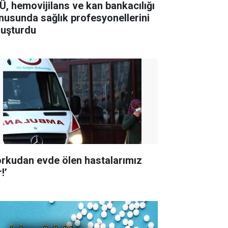
Ü, hemovijilans ve kan bankacılığı
nusunda sağlık profesyonellerini
luşturdu
orkudan evde ölen hastalarımız
!’