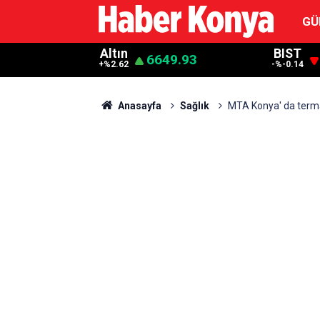
GÜ
Altın
BIST
6649.93
+%2.62
-%-0.14
Anasayfa
Sağlık
MTA Konya' da terma