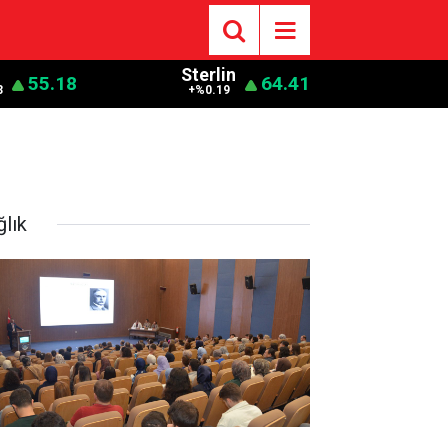
o
Sterlin
55.18
64.41
3
+%0.19
ğlık