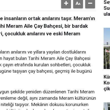
Se
Su
ula
 insanların ortak anılarını taşır. Meram'ın
ihi Meram Aile Çay Bahçesi, bir bardak
i, çocukluk anılarını ve eski Meram
arın anılarını ve yıllara yayılan dostluklarını
en hayat bulan Tarihi Meram Aile Çay Bahçesi
k çayın etrafında kurulan sohbetleri, çocukluk
bugüne taşıyan çay bahçesi, geçmiş ile bugünü
Kü
Ko
çik
uygun şekilde yeniden düzenlenen Tarihi Meram
r yenileme değil, aynı zamanda Meram kültürünün
 niteliği taşıyor. Mekânın dokusu korunurken