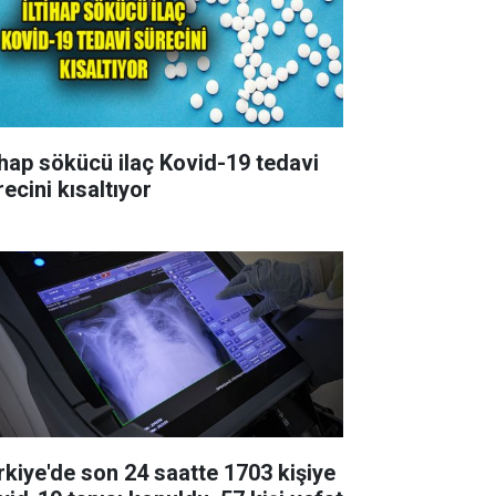
tihap sökücü ilaç Kovid-19 tedavi
ecini kısaltıyor
rkiye'de son 24 saatte 1703 kişiye