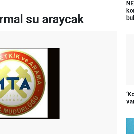
NE
ko
rmal su araycak
bu
‘K
var