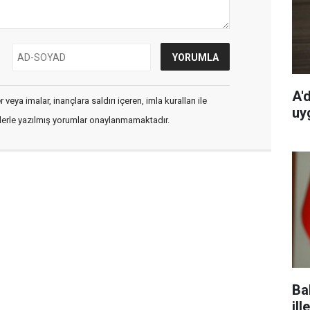
A'
veya imalar, inançlara saldırı içeren, imla kuralları ile
uy
flerle yazılmış yorumlar onaylanmamaktadır.
Ba
ill