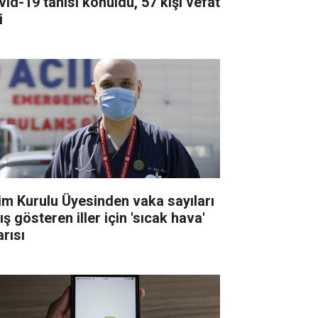
vid-19 tanısı konuldu, 57 kişi vefat
i
lim Kurulu Üyesinden vaka sayıları
ış gösteren iller için 'sıcak hava'
arısı