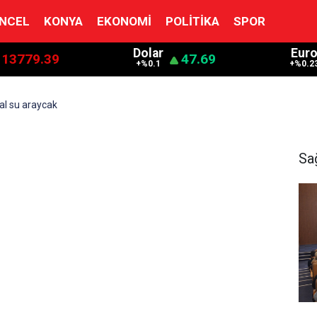
NCEL
KONYA
EKONOMI
POLITIKA
SPOR
Dolar
Eur
13779.39
47.69
+%0.1
+%0.2
l su araycak
Sa