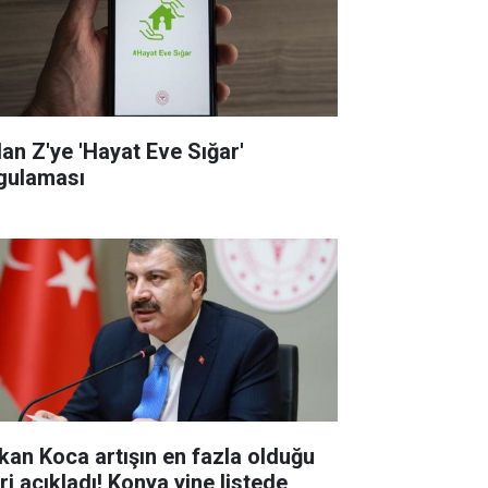
dan Z'ye 'Hayat Eve Sığar'
gulaması
kan Koca artışın en fazla olduğu
eri açıkladı! Konya yine listede