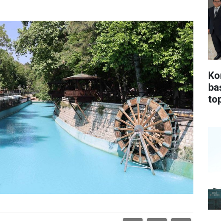
Ko
ba
top