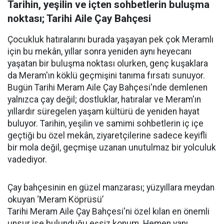
Tarihin, yeşilin ve içten sohbetlerin buluşma
noktası; Tarihi Aile Çay Bahçesi
Çocukluk hatıralarını burada yaşayan pek çok Meramlı
için bu mekân, yıllar sonra yeniden aynı heyecanı
yaşatan bir buluşma noktası olurken, genç kuşaklara
da Meram'ın köklü geçmişini tanıma fırsatı sunuyor.
Bugün Tarihi Meram Aile Çay Bahçesi'nde demlenen
yalnızca çay değil; dostluklar, hatıralar ve Meram'ın
yıllardır süregelen yaşam kültürü de yeniden hayat
buluyor. Tarihin, yeşilin ve samimi sohbetlerin iç içe
geçtiği bu özel mekân, ziyaretçilerine sadece keyifli
bir mola değil, geçmişe uzanan unutulmaz bir yolculuk
vadediyor.
Çay bahçesinin en güzel manzarası; yüzyıllara meydan
okuyan ‘Meram Köprüsü’
Tarihi Meram Aile Çay Bahçesi'ni özel kılan en önemli
unsur ise bulunduğu eşsiz konum. Hemen yanı