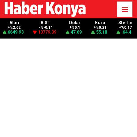
Altın
BIST
Dolar
Euro
Sterlin
+%2.62
-%-0.14
+%0.1
+%0.21
+%0.17
6649.93
13779.39
47.69
55.18
64.4