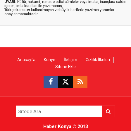
UYARI:
Küfür, hakaret, rencide edici cümleler veya imalar, inançlara saldırı
içeren, imla kuralları ile yazılmamış,
Türkçe karakter kullanılmayan ve büyük harflerle yazılmış yorumlar
onaylanmamaktadır.
Anasayfa
Künye
İletişim
Gizlilik İlkeleri
Sitene Ekle
Haber Konya
© 2013