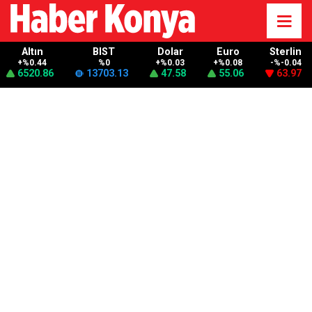
Altın
BIST
Dolar
Euro
Sterlin
+%0.44
%0
+%0.03
+%0.08
-%-0.04
6520.86
13703.13
47.58
55.06
63.97