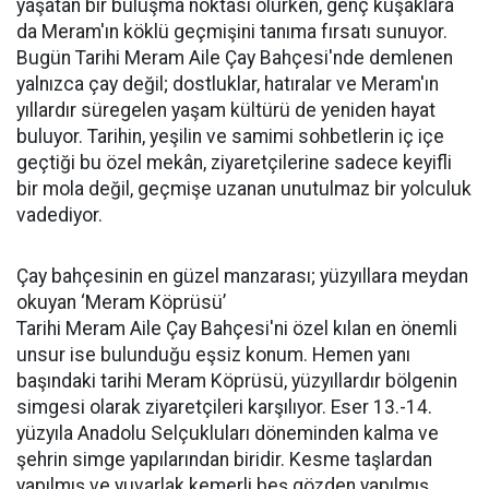
yaşatan bir buluşma noktası olurken, genç kuşaklara
da Meram'ın köklü geçmişini tanıma fırsatı sunuyor.
Bugün Tarihi Meram Aile Çay Bahçesi'nde demlenen
yalnızca çay değil; dostluklar, hatıralar ve Meram'ın
yıllardır süregelen yaşam kültürü de yeniden hayat
buluyor. Tarihin, yeşilin ve samimi sohbetlerin iç içe
geçtiği bu özel mekân, ziyaretçilerine sadece keyifli
bir mola değil, geçmişe uzanan unutulmaz bir yolculuk
vadediyor.
Çay bahçesinin en güzel manzarası; yüzyıllara meydan
okuyan ‘Meram Köprüsü’
Tarihi Meram Aile Çay Bahçesi'ni özel kılan en önemli
unsur ise bulunduğu eşsiz konum. Hemen yanı
başındaki tarihi Meram Köprüsü, yüzyıllardır bölgenin
simgesi olarak ziyaretçileri karşılıyor. Eser 13.-14.
yüzyıla Anadolu Selçukluları döneminden kalma ve
şehrin simge yapılarından biridir. Kesme taşlardan
yapılmış ve yuvarlak kemerli beş gözden yapılmış