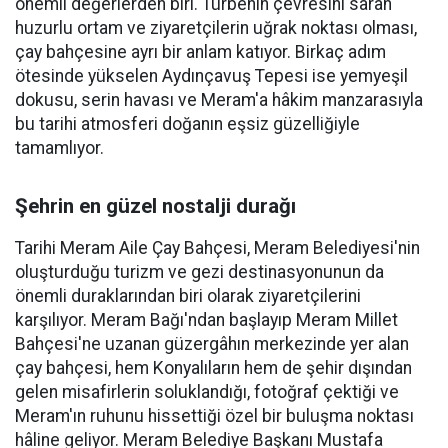
önemli değerlerden biri. Türbenin çevresini saran
huzurlu ortam ve ziyaretçilerin uğrak noktası olması,
çay bahçesine ayrı bir anlam katıyor. Birkaç adım
ötesinde yükselen Aydınçavuş Tepesi ise yemyeşil
dokusu, serin havası ve Meram'a hâkim manzarasıyla
bu tarihi atmosferi doğanın eşsiz güzelliğiyle
tamamlıyor.
Şehrin en güzel nostalji durağı
Tarihi Meram Aile Çay Bahçesi, Meram Belediyesi'nin
oluşturduğu turizm ve gezi destinasyonunun da
önemli duraklarından biri olarak ziyaretçilerini
karşılıyor. Meram Bağı'ndan başlayıp Meram Millet
Bahçesi'ne uzanan güzergâhın merkezinde yer alan
çay bahçesi, hem Konyalıların hem de şehir dışından
gelen misafirlerin soluklandığı, fotoğraf çektiği ve
Meram'ın ruhunu hissettiği özel bir buluşma noktası
hâline geliyor. Meram Belediye Başkanı Mustafa