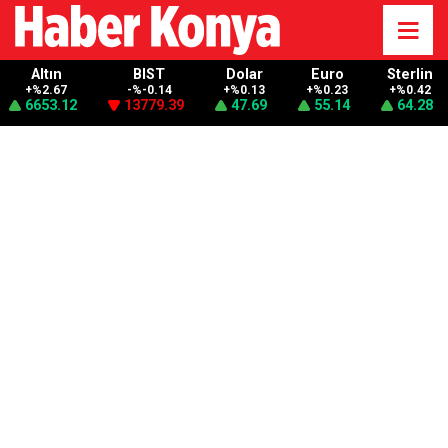
Altın
BIST
Dolar
Euro
Sterlin
+%2.67
-%-0.14
+%0.13
+%0.23
+%0.42
6653.12
13779.39
47.69
55.14
64.28