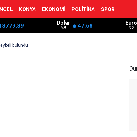
NCEL
KONYA
EKONOMI
POLITIKA
SPOR
Dolar
Euro
13779.39
47.68
%0
%0
heykeli bulundu
Dü