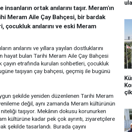
ula
 insanların ortak anılarını taşır. Meram'ın
ihi Meram Aile Çay Bahçesi, bir bardak
i, çocukluk anılarını ve eski Meram
arın anılarını ve yıllara yayılan dostluklarını
en hayat bulan Tarihi Meram Aile Çay Bahçesi
k çayın etrafında kurulan sohbetleri, çocukluk
bugüne taşıyan çay bahçesi, geçmiş ile bugünü
Kü
Ko
çik
uygun şekilde yeniden düzenlenen Tarihi Meram
r yenileme değil, aynı zamanda Meram kültürünün
 niteliği taşıyor. Mekânın dokusu korunurken
m kültürüne kadar pek çok ayrıntı, ziyaretçilere
k şekilde tasarlandı. Burada çayını