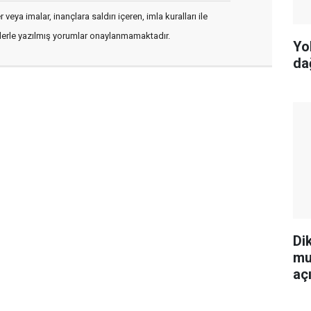
veya imalar, inançlara saldırı içeren, imla kuralları ile
flerle yazılmış yorumlar onaylanmamaktadır.
Yo
da
Di
mu
aç