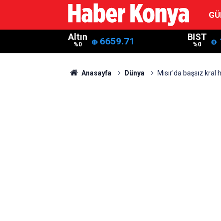
GÜ
Altın
BIST
6659.71
%0
%0
Anasayfa
Dünya
Mısır'da başsız kral 