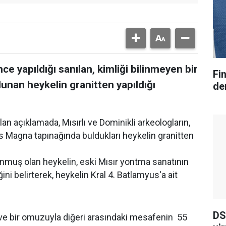
önce yapıldığı sanılan, kimliği bilinmeyen bir
Fi
lunan heykelin granitten yapıldığı
der
n açıklamada, Mısırlı ve Dominikli arkeologların,
s Magna tapınağında buldukları heykelin granitten
unmuş olan heykelin, eski Mısır yontma sanatının
ini belirterek, heykelin Kral 4. Batlamyus'a ait
DS
e bir omuzuyla diğeri arasındaki mesafenin 55