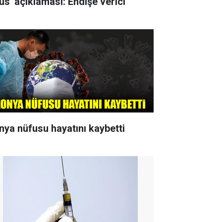
rüs' açıklaması: Endişe verici
nya nüfusu hayatını kaybetti