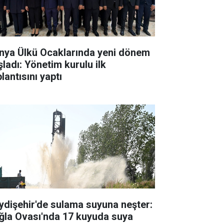
nya Ülkü Ocaklarında yeni dönem
şladı: Yönetim kurulu ilk
lantısını yaptı
ydişehir'de sulama suyuna neşter:
ğla Ovası'nda 17 kuyuda suya