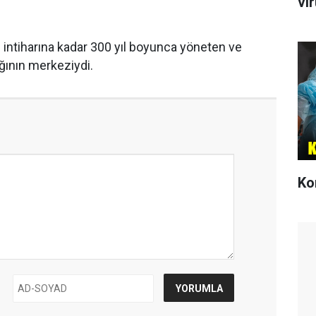
vi
ın intiharına kadar 300 yıl boyunca yöneten ve
ının merkeziydi.
Ko