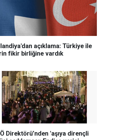
nlandiya'dan açıklama: Türkiye ile
in fikir birliğine vardık
Ö Direktörü’nden 'aşıya dirençli