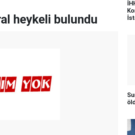
İHH
Ko
ral heykeli bulundu
İst
Su
öld