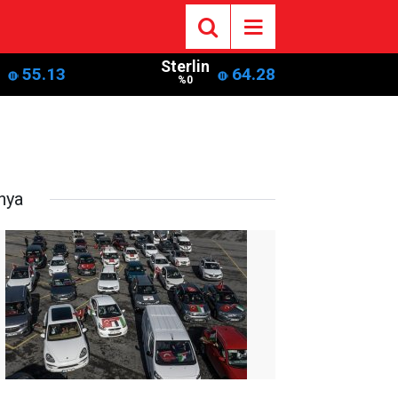
Sterlin
55.13
64.28
%0
nya