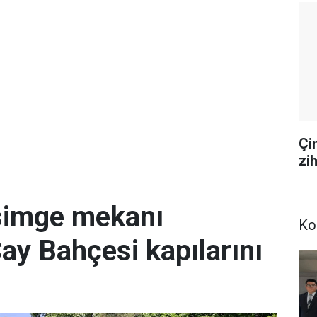
Çi
zi
simge mekanı
Ko
Çay Bahçesi kapılarını