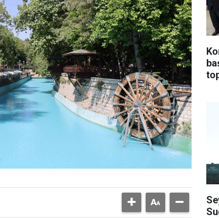
Ko
ba
top
Se
Su