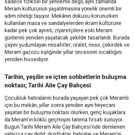
sadece fiziksel bir yenileme değil, aynı zamanda
Meram kültürünün yaşatılmasına yönelik önemli bir
adım niteliği taşıyor. Mekânın dokusu korunurken
kullanılan masa ve sandalyelerden ikram kültürüne
kadar pek çok ayrıntı, ziyaretçilere eski Meram
günlerini yeniden yaşatacak şekilde tasarlandı. Burada
çayını yudumlayan misafirler; oralet, mısır, çekirdek ve
Meram gazozu eşliğinde yıllar öncesinin sıcaklığını
yeniden hissediyor.
Tarihin, yeşilin ve içten sohbetlerin buluşma
noktası; Tarihi Aile Çay Bahçesi
Çocukluk hatıralarını burada yaşayan pek çok Meramlı
için bu mekân, yıllar sonra yeniden aynı heyecanı
yaşatan bir buluşma noktası olurken, genç kuşaklara
da Meram'ın köklü geçmişini tanıma fırsatı sunuyor.
Bugün Tarihi Meram Aile Çay Bahçesi'nde demlenen
yalnızca çay değil; dostluklar, hatıralar ve Meram'ın