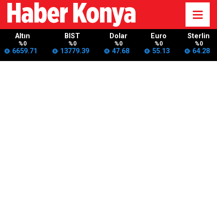
Altın
BIST
Dolar
Euro
Sterlin
%0
%0
%0
%0
%0
6659.71
13779.39
47.68
55.13
64.28