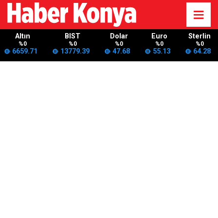
Altın
BIST
Dolar
Euro
Sterlin
%0
%0
%0
%0
%0
6659.71
13779.39
47.68
55.13
64.28