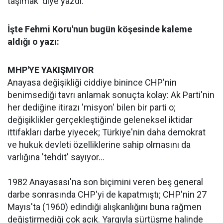
taşımak' diye yazdı.
İşte Fehmi Koru'nun bugün köşesinde kaleme
aldığı o yazı:
MHP'YE YAKIŞMIYOR
Anayasa değişikliği ciddiye binince CHP'nin
benimsediği tavrı anlamak sonuçta kolay: Ak Parti'nin
her dediğine itirazı 'misyon' bilen bir parti o;
değişiklikler gerçekleştiğinde geleneksel iktidar
ittifakları darbe yiyecek; Türkiye'nin daha demokrat
ve hukuk devleti özelliklerine sahip olmasını da
varlığına 'tehdit' sayıyor...
1982 Anayasası'na son biçimini veren beş general
darbe sonrasında CHP'yi de kapatmıştı; CHP'nin 27
Mayıs'ta (1960) edindiği alışkanlığını buna rağmen
değiştirmediği çok açık. Yargıyla sürtüşme halinde