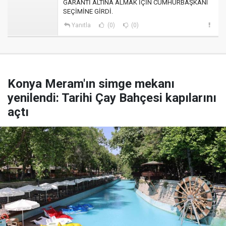
GARANTİ ALTINA ALMAK İÇİN CUMHURBAŞKANI
SEÇİMİNE GİRDİ.
Yanıtla
(0)
(0)
Konya Meram'ın simge mekanı
yenilendi: Tarihi Çay Bahçesi kapılarını
açtı