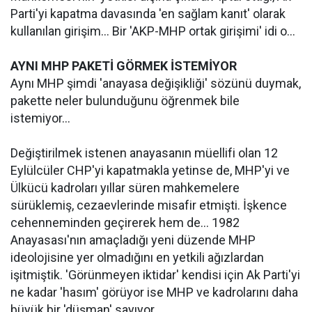
Parti'yi kapatma davasında 'en sağlam kanıt' olarak
kullanılan girişim... Bir 'AKP-MHP ortak girişimi' idi o...
AYNI MHP PAKETİ GÖRMEK İSTEMİYOR
Aynı MHP şimdi 'anayasa değişikliği' sözünü duymak,
pakette neler bulunduğunu öğrenmek bile
istemiyor...
Değiştirilmek istenen anayasanın müellifi olan 12
Eylülcüler CHP'yi kapatmakla yetinse de, MHP'yi ve
Ülkücü kadroları yıllar süren mahkemelere
sürüklemiş, cezaevlerinde misafir etmişti. İşkence
cehenneminden geçirerek hem de... 1982
Anayasası'nın amaçladığı yeni düzende MHP
ideolojisine yer olmadığını en yetkili ağızlardan
işitmiştik. 'Görünmeyen iktidar' kendisi için Ak Parti'yi
ne kadar 'hasım' görüyor ise MHP ve kadrolarını daha
büyük bir 'düşman' sayıyor.