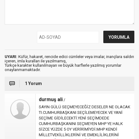
UYARI:
Küfür, hakaret, rencide edici cümleler veya imalar, inançlara saldırı
içeren, imla kuralları ile yazılmamış,
Türkçe karakter kullanılmayan ve büyük harflerle yazılmış yorumlar
onaylanmamaktadır.
1 Yorum
durmuş ali
/
SAYIN GÜLÜ SEÇMEYECEĞİZ DESELER NE OLACAK
TI.CUMHURBAŞKANI SEÇİLEMEYECEK VE YANİ
SEÇİME GİDİLECEKTİ.YENİ SEÇİMDEDE
CUMHURBAŞKANINI SEÇMEYEN MHP YE HALK
SİZCE YÜZDE 5 OY VERİRİMİYDİ.MHP KENDİ
MİLLETVEKİLLİKLERİNİ VE EMEKLİLİKLERİNİ