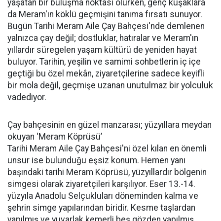
yaşatan bir buluşma noktası olurken, genç kuşaklara
da Meram'ın köklü geçmişini tanıma fırsatı sunuyor.
Bugün Tarihi Meram Aile Çay Bahçesi'nde demlenen
yalnızca çay değil; dostluklar, hatıralar ve Meram'ın
yıllardır süregelen yaşam kültürü de yeniden hayat
buluyor. Tarihin, yeşilin ve samimi sohbetlerin iç içe
geçtiği bu özel mekân, ziyaretçilerine sadece keyifli
bir mola değil, geçmişe uzanan unutulmaz bir yolculuk
vadediyor.
Çay bahçesinin en güzel manzarası; yüzyıllara meydan
okuyan ‘Meram Köprüsü’
Tarihi Meram Aile Çay Bahçesi'ni özel kılan en önemli
unsur ise bulunduğu eşsiz konum. Hemen yanı
başındaki tarihi Meram Köprüsü, yüzyıllardır bölgenin
simgesi olarak ziyaretçileri karşılıyor. Eser 13.-14.
yüzyıla Anadolu Selçukluları döneminden kalma ve
şehrin simge yapılarından biridir. Kesme taşlardan
yapılmış ve yuvarlak kemerli beş gözden yapılmış