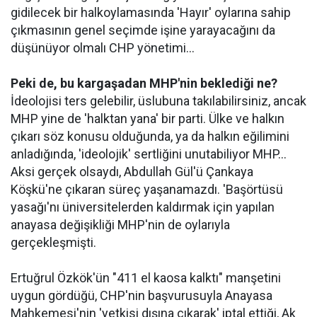
gidilecek bir halkoylamasında 'Hayır' oylarına sahip
çıkmasının genel seçimde işine yarayacağını da
düşünüyor olmalı CHP yönetimi...
Peki de, bu kargaşadan MHP'nin beklediği ne?
İdeolojisi ters gelebilir, üslubuna takılabilirsiniz, ancak
MHP yine de 'halktan yana' bir parti. Ülke ve halkın
çıkarı söz konusu olduğunda, ya da halkın eğilimini
anladığında, 'ideolojik' sertliğini unutabiliyor MHP...
Aksi gerçek olsaydı, Abdullah Gül'ü Çankaya
Köşkü'ne çıkaran süreç yaşanamazdı. 'Başörtüsü
yasağı'nı üniversitelerden kaldırmak için yapılan
anayasa değişikliği MHP'nin de oylarıyla
gerçekleşmişti.
Ertuğrul Özkök'ün "411 el kaosa kalktı" manşetini
uygun gördüğü, CHP'nin başvurusuyla Anayasa
Mahkemesi'nin 'yetkisi dışına çıkarak' iptal ettiği, Ak