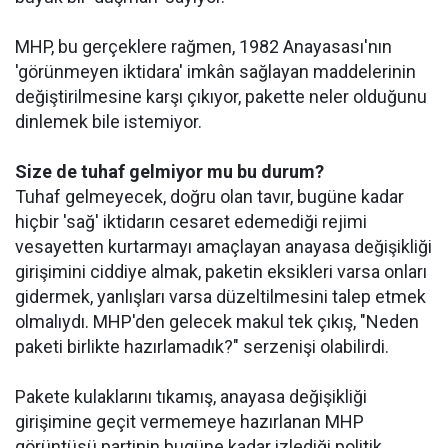
MHP, bu gerçeklere rağmen, 1982 Anayasası'nın
'görünmeyen iktidara' imkân sağlayan maddelerinin
değiştirilmesine karşı çıkıyor, pakette neler olduğunu
dinlemek bile istemiyor.
Size de tuhaf gelmiyor mu bu durum?
Tuhaf gelmeyecek, doğru olan tavır, bugüne kadar
hiçbir 'sağ' iktidarın cesaret edemediği rejimi
vesayetten kurtarmayı amaçlayan anayasa değişikliği
girişimini ciddiye almak, paketin eksikleri varsa onları
gidermek, yanlışları varsa düzeltilmesini talep etmek
olmalıydı. MHP'den gelecek makul tek çıkış, "Neden
paketi birlikte hazırlamadık?" serzenişi olabilirdi.
Pakete kulaklarını tıkamış, anayasa değişikliği
girişimine geçit vermemeye hazırlanan MHP
görüntüsü partinin bugüne kadar izlediği politik