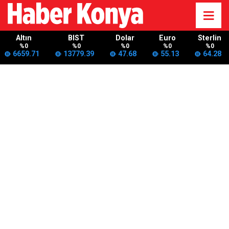
Altın
BIST
Dolar
Euro
Sterlin
%0
%0
%0
%0
%0
6659.71
13779.39
47.68
55.13
64.28