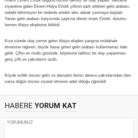
İmamı Ekrem Ertürk düğünü öncesi talihsiz bir olay yaşadı. Mezarlık
ziyaretine giden Ekrem-Hülya Ertürk çiftinin park ettikleri gelin arabası,
sebebi bilinmeyen bir nedenle aniden alev alarak yanmaya başladı.
Yanan gelin arabası karşısında şaşkına dönen imam Ertürk, durumu
hemen itfaiye ekiplerine bildirdi.
Kısa sürede olay yerine gelen itfaiye ekipleri yangına müdahale
etmesine rağmen, büyük hasar gören gelin arabası kullanılamaz hale
geldi. Çiftin en mutlu gününde, böylesine talihsiz bir olay yaşanması
genç çifti ve yakınlarını üzdü.
Köyde evlilik öncesi gelin ve damadın birinci derece yakınlarından ölen
varsa düğün öncesi ziyaret etmenin adet olduğu öğrenildi.
HABERE
YORUM KAT