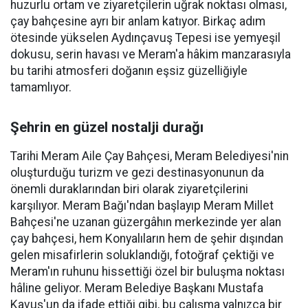
huzurlu ortam ve ziyaretçilerin uğrak noktası olması,
çay bahçesine ayrı bir anlam katıyor. Birkaç adım
ötesinde yükselen Aydınçavuş Tepesi ise yemyeşil
dokusu, serin havası ve Meram'a hâkim manzarasıyla
bu tarihi atmosferi doğanın eşsiz güzelliğiyle
tamamlıyor.
Şehrin en güzel nostalji durağı
Tarihi Meram Aile Çay Bahçesi, Meram Belediyesi'nin
oluşturduğu turizm ve gezi destinasyonunun da
önemli duraklarından biri olarak ziyaretçilerini
karşılıyor. Meram Bağı'ndan başlayıp Meram Millet
Bahçesi'ne uzanan güzergâhın merkezinde yer alan
çay bahçesi, hem Konyalıların hem de şehir dışından
gelen misafirlerin soluklandığı, fotoğraf çektiği ve
Meram'ın ruhunu hissettiği özel bir buluşma noktası
hâline geliyor. Meram Belediye Başkanı Mustafa
Kavuş'un da ifade ettiği gibi, bu çalışma yalnızca bir