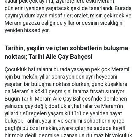
kadar pek çok ayrıntı, ziyaretçilere eski Meram
günlerini yeniden yaşatacak şekilde tasarlandı. Burada
çayını yudumlayan misafirler; oralet, mısır, çekirdek ve
Meram gazozu eşliğinde yıllar öncesinin sıcaklığını
yeniden hissediyor.
Tarihin, yeşilin ve içten sohbetlerin buluşma
noktası; Tarihi Aile Çay Bahçesi
Çocukluk hatıralarını burada yaşayan pek çok Meramlı
için bu mekân, yıllar sonra yeniden aynı heyecanı
yaşatan bir buluşma noktası olurken, genç kuşaklara
da Meram'ın köklü geçmişini tanıma fırsatı sunuyor.
Bugün Tarihi Meram Aile Çay Bahçesi'nde demlenen
yalnızca çay değil; dostluklar, hatıralar ve Meram'ın
yıllardır süregelen yaşam kültürü de yeniden hayat
buluyor. Tarihin, yeşilin ve samimi sohbetlerin iç içe
geçtiği bu özel mekân, ziyaretçilerine sadece keyifli
bir mola değil, geçmişe uzanan unutulmaz bir yolculuk