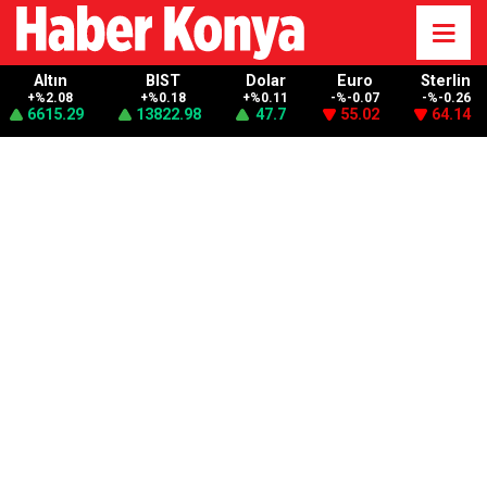
Altın
BIST
Dolar
Euro
Sterlin
+%2.08
+%0.18
+%0.11
-%-0.07
-%-0.26
6615.29
13822.98
47.7
55.02
64.14