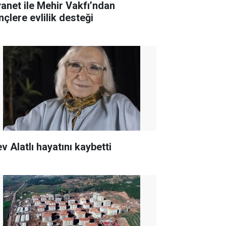
yanet ile Mehir Vakfı’ndan
nçlere evlilik desteği
v Alatlı hayatını kaybetti