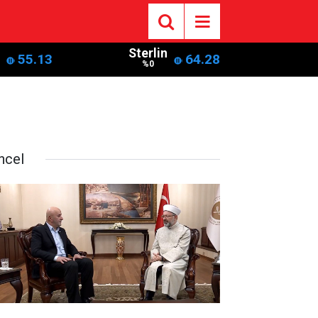
Sterlin
55.13
64.28
%0
ncel