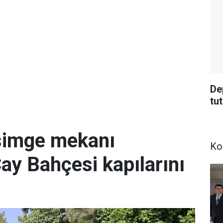
De
tu
simge mekanı
Ko
Çay Bahçesi kapılarını