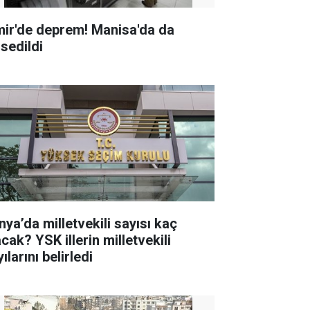
mir'de deprem! Manisa'da da
ssedildi
nya’da milletvekili sayısı kaç
K illerin milletvekili
ılarını belirledi