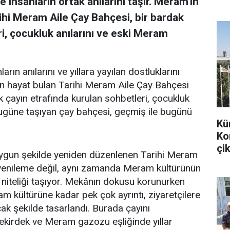
 insanların ortak anılarını taşır. Meram'ın
ihi Meram Aile Çay Bahçesi, bir bardak
i, çocukluk anılarını ve eski Meram
arın anılarını ve yıllara yayılan dostluklarını
en hayat bulan Tarihi Meram Aile Çay Bahçesi
k çayın etrafında kurulan sohbetleri, çocukluk
bugüne taşıyan çay bahçesi, geçmiş ile bugünü
Kü
Ko
çik
uygun şekilde yeniden düzenlenen Tarihi Meram
r yenileme değil, aynı zamanda Meram kültürünün
 niteliği taşıyor. Mekânın dokusu korunurken
m kültürüne kadar pek çok ayrıntı, ziyaretçilere
k şekilde tasarlandı. Burada çayını
 çekirdek ve Meram gazozu eşliğinde yıllar