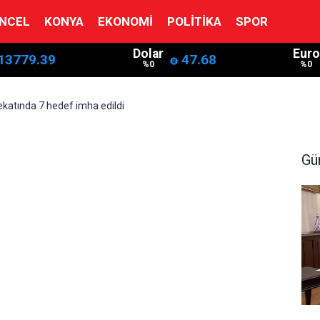
NCEL
KONYA
EKONOMI
POLITIKA
SPOR
Dolar
Euro
13779.39
47.68
%0
%0
katında 7 hedef imha edildi
Gü