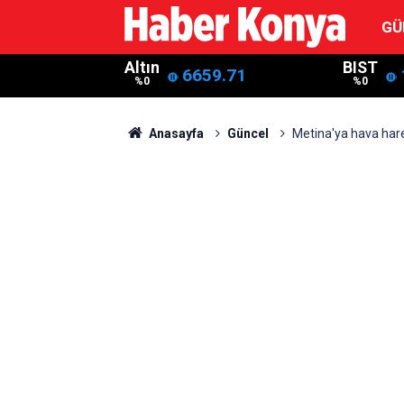
GÜ
Altın
BIST
6659.71
%0
%0
Anasayfa
Güncel
Metina'ya hava hare