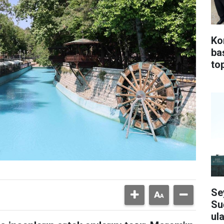
Ko
ba
top
Se
Su
ula