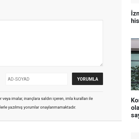
İz
hi
veya imalar, inançlara saldırı içeren, imla kuralları ile
Ko
olacak? YS
flerle yazılmış yorumlar onaylanmamaktadır.
say