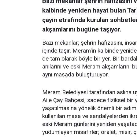
Bazı mekanlar şehrin hafızasını ve
kalbinde yeniden hayat bulan Tar
çayın etrafında kurulan sohbetler
akşamlarını bugüne taşıyor.
Bazı mekanlar; şehrin hafızasını, insanl
içinde taşır. Meram'ın kalbinde yenid
de tam olarak böyle bir yer. Bir barda
anılarını ve eski Meram akşamlarını 
aynı masada buluşturuyor.
Meram Belediyesi tarafından aslına 
Aile Çay Bahçesi, sadece fiziksel bi
yaşatılmasına yönelik önemli bir adım
kullanılan masa ve sandalyelerden ikra
eski Meram günlerini yeniden yaşataca
yudumlayan misafirler; oralet, mısır,