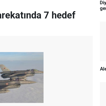
Di
ge
arekatında 7 hedef
Ale