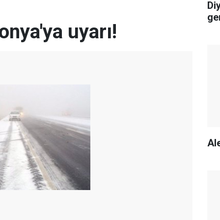
Di
ge
onya'ya uyarı!
Ale