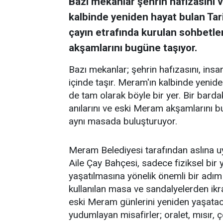
Bazı mekanlar şehrin hafızasını ve
kalbinde yeniden hayat bulan Tar
çayın etrafında kurulan sohbetler
akşamlarını bugüne taşıyor.
Bazı mekanlar; şehrin hafızasını, insanl
içinde taşır. Meram'ın kalbinde yenid
de tam olarak böyle bir yer. Bir barda
anılarını ve eski Meram akşamlarını 
aynı masada buluşturuyor.
Meram Belediyesi tarafından aslına 
Aile Çay Bahçesi, sadece fiziksel bi
yaşatılmasına yönelik önemli bir adım
kullanılan masa ve sandalyelerden ikra
eski Meram günlerini yeniden yaşataca
yudumlayan misafirler; oralet, mısır,