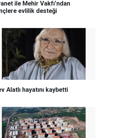
yanet ile Mehir Vakfı’ndan
nçlere evlilik desteği
v Alatlı hayatını kaybetti