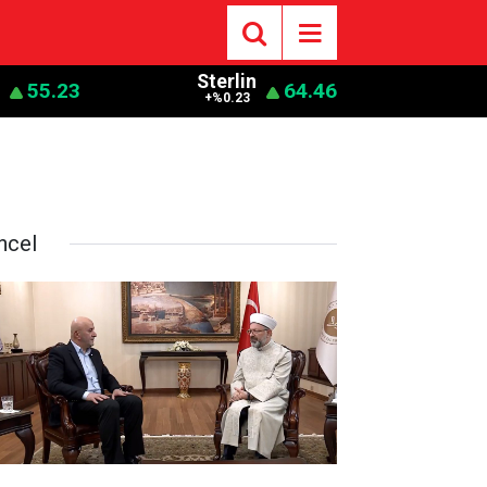
Sterlin
55.23
64.46
1
+%0.23
ncel