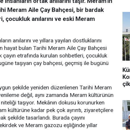
 insanların ortak anılarını taşır. Meram'ın
ihi Meram Aile Çay Bahçesi, bir bardak
i, çocukluk anılarını ve eski Meram
arın anılarını ve yıllara yayılan dostluklarını
en hayat bulan Tarihi Meram Aile Çay Bahçesi
k çayın etrafında kurulan sohbetleri, çocukluk
bugüne taşıyan çay bahçesi, geçmiş ile bugünü
Kü
Ko
çik
uygun şekilde yeniden düzenlenen Tarihi Meram
r yenileme değil, aynı zamanda Meram kültürünün
 niteliği taşıyor. Mekânın dokusu korunurken
m kültürüne kadar pek çok ayrıntı, ziyaretçilere
k şekilde tasarlandı. Burada çayını
 çekirdek ve Meram gazozu eşliğinde yıllar