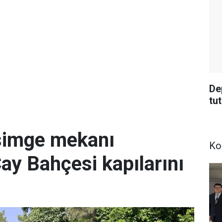
De
tu
simge mekanı
Ko
Çay Bahçesi kapılarını