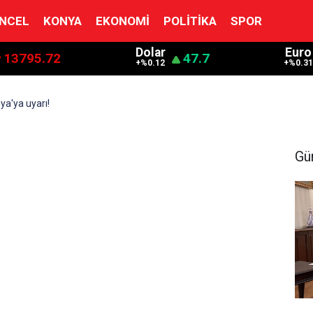
NCEL
KONYA
EKONOMI
POLITIKA
SPOR
Dolar
Euro
13795.72
47.7
+%0.12
+%0.3
ya'ya uyarı!
Gü