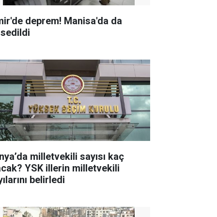
mir'de deprem! Manisa'da da
ssedildi
nya’da milletvekili sayısı kaç
K illerin milletvekili
ılarını belirledi