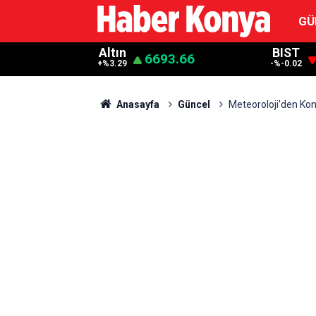
GÜ
Altın
BIST
6693.66
+%3.29
-%-0.02
Anasayfa
Güncel
Meteoroloji'den Kon