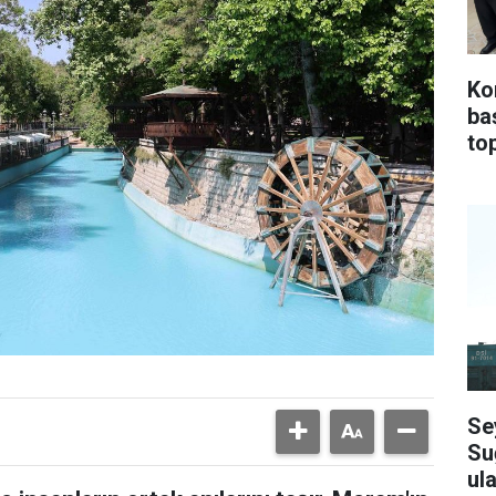
Ko
ba
top
Se
Su
ula