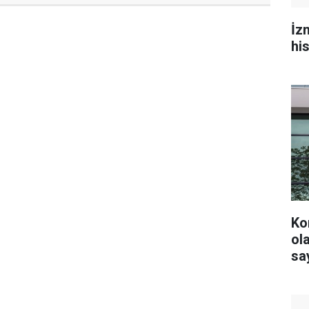
İz
hi
Ko
olacak? YS
say