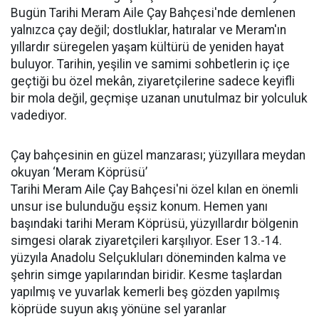
Bugün Tarihi Meram Aile Çay Bahçesi'nde demlenen
yalnızca çay değil; dostluklar, hatıralar ve Meram'ın
yıllardır süregelen yaşam kültürü de yeniden hayat
buluyor. Tarihin, yeşilin ve samimi sohbetlerin iç içe
geçtiği bu özel mekân, ziyaretçilerine sadece keyifli
bir mola değil, geçmişe uzanan unutulmaz bir yolculuk
vadediyor.
Çay bahçesinin en güzel manzarası; yüzyıllara meydan
okuyan ‘Meram Köprüsü’
Tarihi Meram Aile Çay Bahçesi'ni özel kılan en önemli
unsur ise bulunduğu eşsiz konum. Hemen yanı
başındaki tarihi Meram Köprüsü, yüzyıllardır bölgenin
simgesi olarak ziyaretçileri karşılıyor. Eser 13.-14.
yüzyıla Anadolu Selçukluları döneminden kalma ve
şehrin simge yapılarından biridir. Kesme taşlardan
yapılmış ve yuvarlak kemerli beş gözden yapılmış
köprüde suyun akış yönüne sel yaranlar