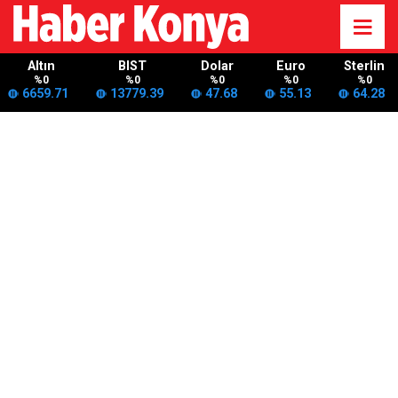
Altın
BIST
Dolar
Euro
Sterlin
%0
%0
%0
%0
%0
6659.71
13779.39
47.68
55.13
64.28