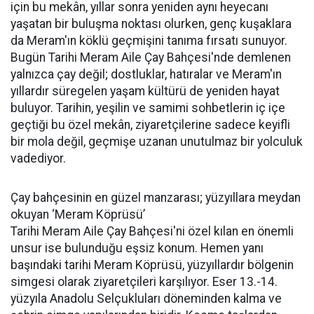
için bu mekân, yıllar sonra yeniden aynı heyecanı
yaşatan bir buluşma noktası olurken, genç kuşaklara
da Meram'ın köklü geçmişini tanıma fırsatı sunuyor.
Bugün Tarihi Meram Aile Çay Bahçesi'nde demlenen
yalnızca çay değil; dostluklar, hatıralar ve Meram'ın
yıllardır süregelen yaşam kültürü de yeniden hayat
buluyor. Tarihin, yeşilin ve samimi sohbetlerin iç içe
geçtiği bu özel mekân, ziyaretçilerine sadece keyifli
bir mola değil, geçmişe uzanan unutulmaz bir yolculuk
vadediyor.
Çay bahçesinin en güzel manzarası; yüzyıllara meydan
okuyan ‘Meram Köprüsü’
Tarihi Meram Aile Çay Bahçesi'ni özel kılan en önemli
unsur ise bulunduğu eşsiz konum. Hemen yanı
başındaki tarihi Meram Köprüsü, yüzyıllardır bölgenin
simgesi olarak ziyaretçileri karşılıyor. Eser 13.-14.
yüzyıla Anadolu Selçukluları döneminden kalma ve