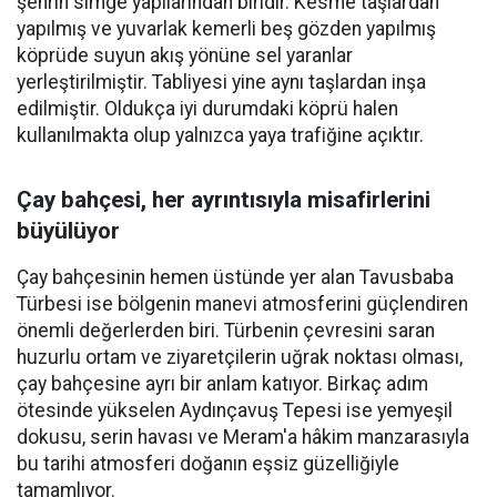
şehrin simge yapılarından biridir. Kesme taşlardan
yapılmış ve yuvarlak kemerli beş gözden yapılmış
köprüde suyun akış yönüne sel yaranlar
yerleştirilmiştir. Tabliyesi yine aynı taşlardan inşa
edilmiştir. Oldukça iyi durumdaki köprü halen
kullanılmakta olup yalnızca yaya trafiğine açıktır.
Çay bahçesi, her ayrıntısıyla misafirlerini
büyülüyor
Çay bahçesinin hemen üstünde yer alan Tavusbaba
Türbesi ise bölgenin manevi atmosferini güçlendiren
önemli değerlerden biri. Türbenin çevresini saran
huzurlu ortam ve ziyaretçilerin uğrak noktası olması,
çay bahçesine ayrı bir anlam katıyor. Birkaç adım
ötesinde yükselen Aydınçavuş Tepesi ise yemyeşil
dokusu, serin havası ve Meram'a hâkim manzarasıyla
bu tarihi atmosferi doğanın eşsiz güzelliğiyle
tamamlıyor.