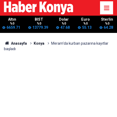
Altın
BIST
Dolar
Euro
Sterlin
%0
%0
%0
%0
%0
6659.71
13779.39
47.68
55.13
64.28
Anasayfa
Konya
Meram’da kurban pazarına kayıtlar
başladı