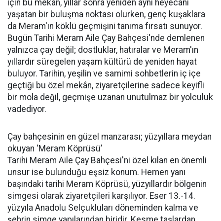
için bu mekân, yıllar sonra yeniden aynı heyecanı
yaşatan bir buluşma noktası olurken, genç kuşaklara
da Meram'ın köklü geçmişini tanıma fırsatı sunuyor.
Bugün Tarihi Meram Aile Çay Bahçesi'nde demlenen
yalnızca çay değil; dostluklar, hatıralar ve Meram'ın
yıllardır süregelen yaşam kültürü de yeniden hayat
buluyor. Tarihin, yeşilin ve samimi sohbetlerin iç içe
geçtiği bu özel mekân, ziyaretçilerine sadece keyifli
bir mola değil, geçmişe uzanan unutulmaz bir yolculuk
vadediyor.
Çay bahçesinin en güzel manzarası; yüzyıllara meydan
okuyan ‘Meram Köprüsü’
Tarihi Meram Aile Çay Bahçesi'ni özel kılan en önemli
unsur ise bulunduğu eşsiz konum. Hemen yanı
başındaki tarihi Meram Köprüsü, yüzyıllardır bölgenin
simgesi olarak ziyaretçileri karşılıyor. Eser 13.-14.
yüzyıla Anadolu Selçukluları döneminden kalma ve
şehrin simge yapılarından biridir. Kesme taşlardan