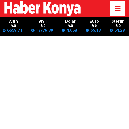
Altın
BIST
Dolar
Euro
Sterlin
%0
%0
%0
%0
%0
6659.71
13779.39
47.68
55.13
64.28