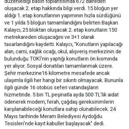
düzenlediği basın toplantısında 672 daireden
oluşacak 2. etap hakkında bilgi verdi. 15 bloğun yer
aldığı 1. etap konutlarının yapımının hızla sürdüğünü
ve 1 yılda 5 bloğun tamamlandığını belirten Başkan
Kalaycı, 25 bloktan oluşacak 2. etap konutların 150
metrekareden oluşacağını ve 3+1 olarak
tasarlandığını kaydetti. Kalaycı, "Konutların yapılacağı
alan, cami, sağlık ocağı, okul, alışveriş merkezinin de
bulunduğu TOKİ'nin yaptığı konutların ön kısmında
yer alıyor. Sosyal donatıları tamamlanmak üzere.
Şehir merkezine
16 kilometre
mesafede ancak
ulaşımla ilgili her hangi bir sıkıntı olmayacak. Bununla
ilgili günde 16 otobüs seferi vatandaşların
hizmetinde. 5 bin TL peşinatla ayda 500 TL'lik aidat
ödenerek modern, ferah, çağdaş gereksinimlerin
karşılanabileceği konutlara sahip olunabilecek. 24
Mayıs tarihinde Meram Belediyesi Aydoğdu
Tesisleri'nde kayıt kabuller başlayacak" dedi.