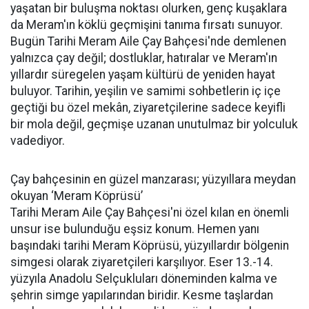
yaşatan bir buluşma noktası olurken, genç kuşaklara
da Meram'ın köklü geçmişini tanıma fırsatı sunuyor.
Bugün Tarihi Meram Aile Çay Bahçesi'nde demlenen
yalnızca çay değil; dostluklar, hatıralar ve Meram'ın
yıllardır süregelen yaşam kültürü de yeniden hayat
buluyor. Tarihin, yeşilin ve samimi sohbetlerin iç içe
geçtiği bu özel mekân, ziyaretçilerine sadece keyifli
bir mola değil, geçmişe uzanan unutulmaz bir yolculuk
vadediyor.
Çay bahçesinin en güzel manzarası; yüzyıllara meydan
okuyan ‘Meram Köprüsü’
Tarihi Meram Aile Çay Bahçesi'ni özel kılan en önemli
unsur ise bulunduğu eşsiz konum. Hemen yanı
başındaki tarihi Meram Köprüsü, yüzyıllardır bölgenin
simgesi olarak ziyaretçileri karşılıyor. Eser 13.-14.
yüzyıla Anadolu Selçukluları döneminden kalma ve
şehrin simge yapılarından biridir. Kesme taşlardan