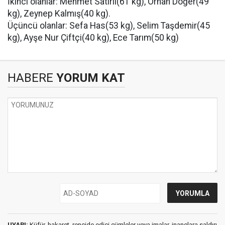
İkinci olanlar: Mehmet Satırlı(61 kg), Orhan Döğer(49
kg), Zeynep Kalmış(40 kg).
Üçüncü olanlar: Sefa Has(53 kg), Selim Taşdemir(45
kg), Ayşe Nur Çiftçi(40 kg), Ece Tarım(50 kg)
HABERE
YORUM KAT
UYARI:
Küfür, hakaret, rencide edici cümleler veya imalar, inançlara saldırı