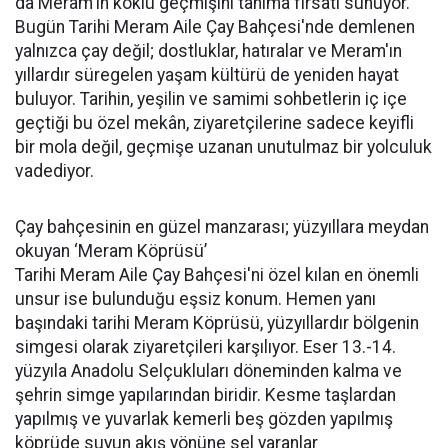
da Meram'ın köklü geçmişini tanıma fırsatı sunuyor.
Bugün Tarihi Meram Aile Çay Bahçesi'nde demlenen
yalnızca çay değil; dostluklar, hatıralar ve Meram'ın
yıllardır süregelen yaşam kültürü de yeniden hayat
buluyor. Tarihin, yeşilin ve samimi sohbetlerin iç içe
geçtiği bu özel mekân, ziyaretçilerine sadece keyifli
bir mola değil, geçmişe uzanan unutulmaz bir yolculuk
vadediyor.
Çay bahçesinin en güzel manzarası; yüzyıllara meydan
okuyan ‘Meram Köprüsü’
Tarihi Meram Aile Çay Bahçesi'ni özel kılan en önemli
unsur ise bulunduğu eşsiz konum. Hemen yanı
başındaki tarihi Meram Köprüsü, yüzyıllardır bölgenin
simgesi olarak ziyaretçileri karşılıyor. Eser 13.-14.
yüzyıla Anadolu Selçukluları döneminden kalma ve
şehrin simge yapılarından biridir. Kesme taşlardan
yapılmış ve yuvarlak kemerli beş gözden yapılmış
köprüde suyun akış yönüne sel yaranlar