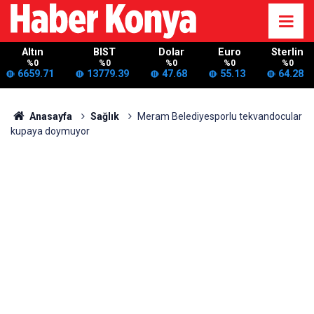
Altın
BIST
Dolar
Euro
Sterlin
%0
%0
%0
%0
%0
6659.71
13779.39
47.68
55.13
64.28
Anasayfa
Sağlık
Meram Belediyesporlu tekvandocular
kupaya doymuyor