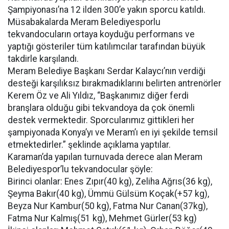
Şampiyonası’na 12 ilden 300’e yakın sporcu katıldı.
Müsabakalarda Meram Belediyesporlu
tekvandocuların ortaya koyduğu performans ve
yaptığı gösteriler tüm katılımcılar tarafından büyük
takdirle karşılandı.
Meram Belediye Başkanı Serdar Kalaycı’nın verdiği
desteği karşılıksız bırakmadıklarını belirten antrenörler
Kerem Öz ve Ali Yıldız, “Başkanımız diğer ferdi
branşlara olduğu gibi tekvandoya da çok önemli
destek vermektedir. Sporcularımız gittikleri her
şampiyonada Konya’yı ve Meram’ı en iyi şekilde temsil
etmektedirler.” şeklinde açıklama yaptılar.
Karaman’da yapılan turnuvada derece alan Meram
Belediyespor’lu tekvandocular şöyle:
Birinci olanlar: Enes Zıpır(40 kg), Zeliha Ağrıs(36 kg),
Şeyma Bakır(40 kg), Ümmü Gülsüm Koçak(+57 kg),
Beyza Nur Kambur(50 kg), Fatma Nur Canan(37kg),
Fatma Nur Kalmış(51 kg), Mehmet Gürler(53 kg)