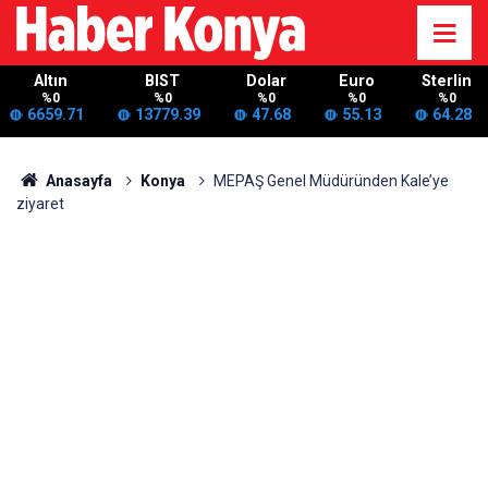
Altın
BIST
Dolar
Euro
Sterlin
%0
%0
%0
%0
%0
6659.71
13779.39
47.68
55.13
64.28
Anasayfa
Konya
MEPAŞ Genel Müdüründen Kale’ye
ziyaret