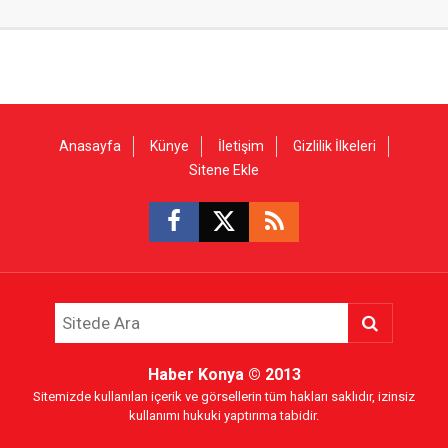
Anasayfa
Künye
İletişim
Gizlilik İlkeleri
Sitene Ekle
Haber Konya
© 2013
Sitemizde kullanılan içerik ve görsellerin tüm hakları saklıdır, izinsiz
kullanımı hukuki yaptırıma tabidir.