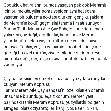
Çocukluk hatıralarını burada yaşayan pek çok Meramlı
için bu mekân, yıllar sonra yeniden aynı heyecanı
yaşatan bir buluşma noktası olurken, genç kuşaklara
da Meram'ın köklü geçmişini tanıma fırsatı sunuyor.
Bugün Tarihi Meram Aile Çay Bahçesi'nde demlenen
yalnızca çay değil; dostluklar, hatıralar ve Meram'ın
yıllardır süregelen yaşam kültürü de yeniden hayat
buluyor. Tarihin, yeşilin ve samimi sohbetlerin iç içe
geçtiği bu özel mekân, ziyaretçilerine sadece keyifli
bir mola değil, geçmişe uzanan unutulmaz bir yolculuk
vadediyor.
Çay bahçesinin en güzel manzarası; yüzyıllara meydan
okuyan ‘Meram Köprüsü’
Tarihi Meram Aile Çay Bahçesi'ni özel kılan en önemli
unsur ise bulunduğu eşsiz konum. Hemen yanı
başındaki tarihi Meram Köprüsü, yüzyıllardır bölgenin
simgesi olarak ziyaretçileri karşılıyor. Eser 13.-14.