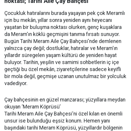
noktası; Tarihi Aile Çay Bahçesi
Çocukluk hatıralarını burada yaşayan pek çok Meramlı
için bu mekân, yıllar sonra yeniden aynı heyecanı
yaşatan bir buluşma noktası olurken, genç kuşaklara
da Meram'ın köklü geçmişini tanıma fırsatı sunuyor.
Bugün Tarihi Meram Aile Çay Bahçesi'nde demlenen
yalnızca çay değil; dostluklar, hatıralar ve Meram'ın
yıllardır süregelen yaşam kültürü de yeniden hayat
buluyor. Tarihin, yeşilin ve samimi sohbetlerin iç içe
geçtiği bu özel mekân, ziyaretçilerine sadece keyifli
bir mola değil, geçmişe uzanan unutulmaz bir yolculuk
vadediyor.
Çay bahçesinin en güzel manzarası; yüzyıllara meydan
okuyan ‘Meram Köprüsü’
Tarihi Meram Aile Çay Bahçesi'ni özel kılan en önemli
unsur ise bulunduğu eşsiz konum. Hemen yanı
başındaki tarihi Meram Köprüsü, yüzyıllardır bölgenin