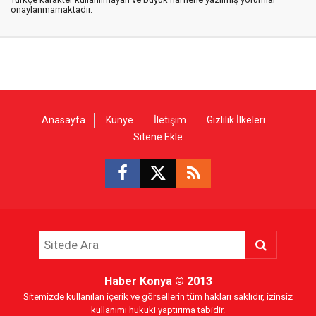
onaylanmamaktadır.
Anasayfa
Künye
İletişim
Gizlilik İlkeleri
Sitene Ekle
Haber Konya
© 2013
Sitemizde kullanılan içerik ve görsellerin tüm hakları saklıdır, izinsiz
kullanımı hukuki yaptırıma tabidir.