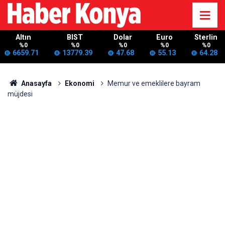
Altın
BIST
Dolar
Euro
Sterlin
%0
%0
%0
%0
%0
6659.71
13779.39
47.68
55.13
64.28
Anasayfa
Ekonomi
Memur ve emeklilere bayram
müjdesi