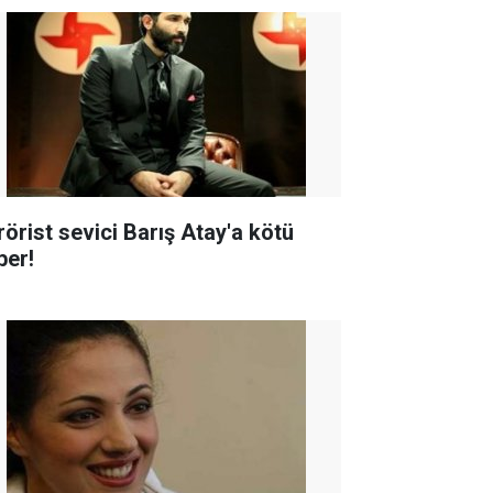
rörist sevici Barış Atay'a kötü
ber!