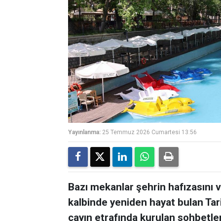
Yayınlanma:
25 Temmuz 2026 Cumartesi 13:56
Bazı mekanlar şehrin hafızasını ve
kalbinde yeniden hayat bulan Tar
çayın etrafında kurulan sohbetler