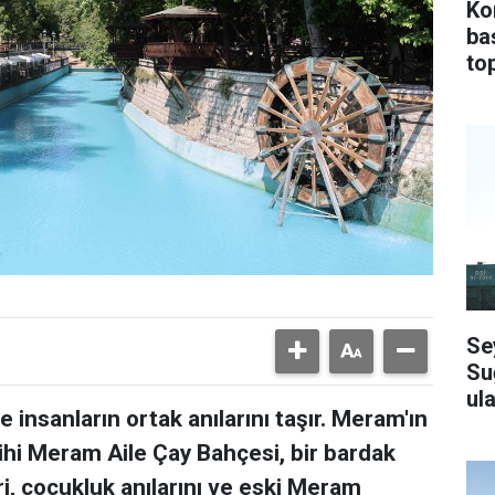
Ko
ba
top
Se
Su
ula
 insanların ortak anılarını taşır. Meram'ın
ihi Meram Aile Çay Bahçesi, bir bardak
i, çocukluk anılarını ve eski Meram