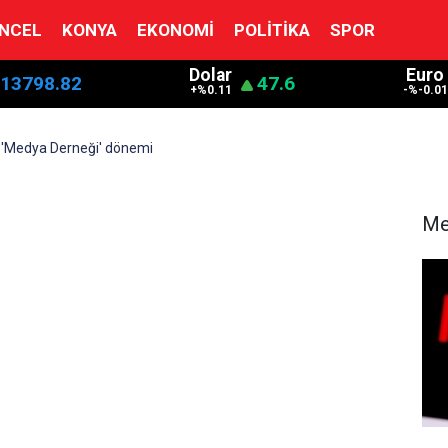
NCEL
KONYA
EKONOMI
POLITIKA
SPOR
Dolar
Euro
13798.82
47.6
+%0.11
-%-0.01
'Medya Derneği' dönemi
Me