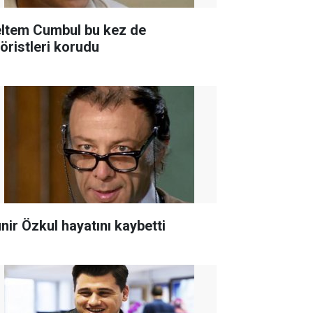
ltem Cumbul bu kez de
röristleri korudu
nir Özkul hayatını kaybetti