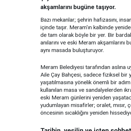
akşamlarını bugüne taşıyor.
Bazı mekanlar; şehrin hafızasını, insanl
içinde taşır. Meram'ın kalbinde yenid
de tam olarak böyle bir yer. Bir barda
anılarını ve eski Meram akşamlarını 
aynı masada buluşturuyor.
Meram Belediyesi tarafından aslına 
Aile Çay Bahçesi, sadece fiziksel bi
yaşatılmasına yönelik önemli bir adım
kullanılan masa ve sandalyelerden ikra
eski Meram günlerini yeniden yaşataca
yudumlayan misafirler; oralet, mısır,
öncesinin sıcaklığını yeniden hissediy
Tarihin, yeşilin ve içten sohbe