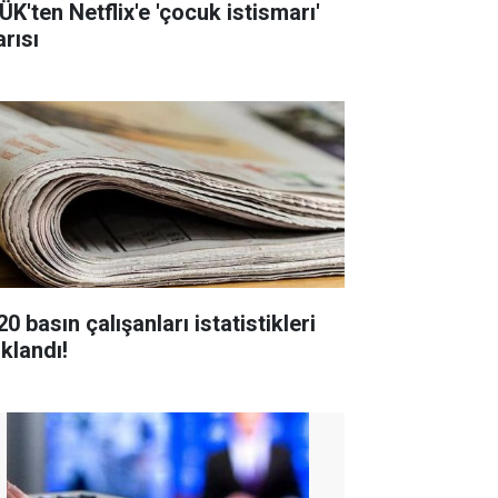
ÜK'ten Netflix'e 'çocuk istismarı'
arısı
0 basın çalışanları istatistikleri
ıklandı!