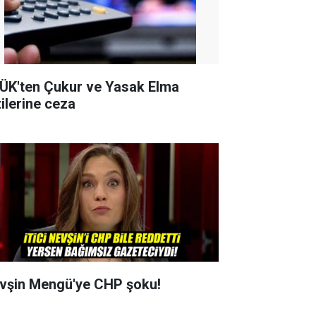
ÜK'ten Çukur ve Yasak Elma
zilerine ceza
vşin Mengü'ye CHP şoku!