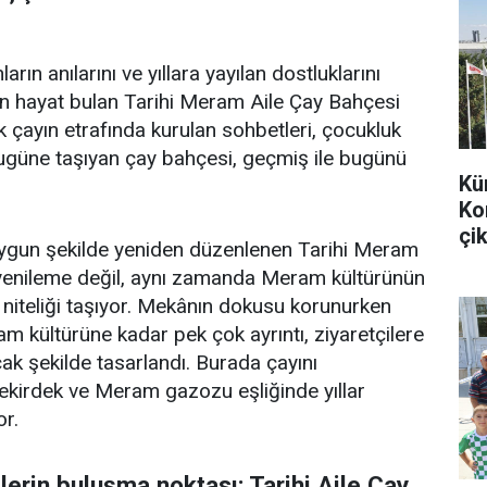
arın anılarını ve yıllara yayılan dostluklarını
en hayat bulan Tarihi Meram Aile Çay Bahçesi
k çayın etrafında kurulan sohbetleri, çocukluk
bugüne taşıyan çay bahçesi, geçmiş ile bugünü
Kü
Ko
çik
uygun şekilde yeniden düzenlenen Tarihi Meram
r yenileme değil, aynı zamanda Meram kültürünün
 niteliği taşıyor. Mekânın dokusu korunurken
m kültürüne kadar pek çok ayrıntı, ziyaretçilere
k şekilde tasarlandı. Burada çayını
 çekirdek ve Meram gazozu eşliğinde yıllar
or.
tlerin buluşma noktası; Tarihi Aile Çay