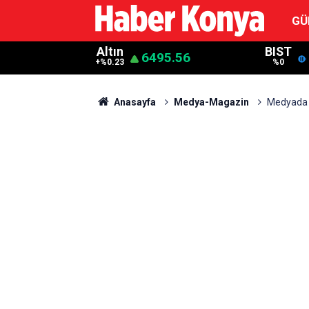
GÜ
Altın
BIST
6495.56
+%0.23
%0
Anasayfa
Medya-Magazin
Medyada 