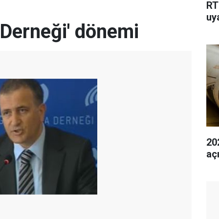
RT
uy
Derneği' dönemi
202
aç