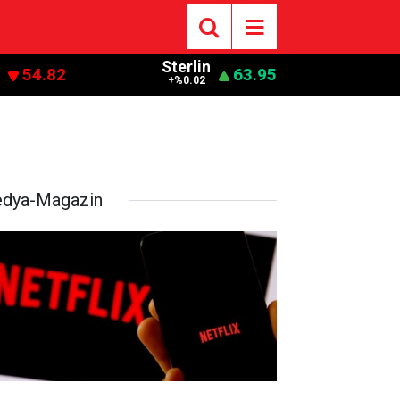
Sterlin
54.82
63.95
+%0.02
dya-Magazin