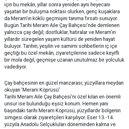
için bu mekân, yıllar sonra yeniden aynı heyecanı
yaşatan bir buluşma noktası olurken, genç kuşaklara
da Meram'ın köklü geçmişini tanıma fırsatı sunuyor.
Bugün Tarihi Meram Aile Çay Bahçesi'nde demlenen
yalnızca çay değil; dostluklar, hatıralar ve Meram'ın
yıllardır süregelen yaşam kültürü de yeniden hayat
buluyor. Tarihin, yeşilin ve samimi sohbetlerin iç içe
geçtiği bu özel mekân, ziyaretçilerine sadece keyifli
bir mola değil, geçmişe uzanan unutulmaz bir yolculuk
vadediyor.
Çay bahçesinin en güzel manzarası; yüzyıllara meydan
okuyan ‘Meram Köprüsü’
Tarihi Meram Aile Çay Bahçesi'ni özel kılan en önemli
unsur ise bulunduğu eşsiz konum. Hemen yanı
başındaki tarihi Meram Köprüsü, yüzyıllardır bölgenin
simgesi olarak ziyaretçileri karşılıyor. Eser 13.-14.
yüzyıla Anadolu Selçukluları döneminden kalma ve