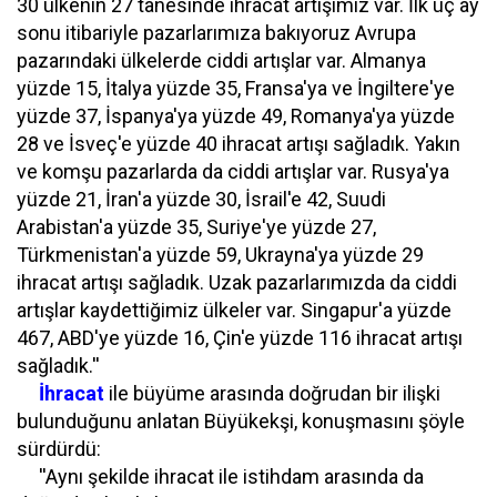
30 ülkenin 27 tanesinde ihracat artışımız var. İlk üç ay
sonu itibariyle pazarlarımıza bakıyoruz Avrupa
pazarındaki ülkelerde ciddi artışlar var. Almanya
yüzde 15, İtalya yüzde 35, Fransa'ya ve İngiltere'ye
yüzde 37, İspanya'ya yüzde 49, Romanya'ya yüzde
28 ve İsveç'e yüzde 40 ihracat artışı sağladık. Yakın
ve komşu pazarlarda da ciddi artışlar var. Rusya'ya
yüzde 21, İran'a yüzde 30, İsrail'e 42, Suudi
Arabistan'a yüzde 35, Suriye'ye yüzde 27,
Türkmenistan'a yüzde 59, Ukrayna'ya yüzde 29
ihracat artışı sağladık. Uzak pazarlarımızda da ciddi
artışlar kaydettiğimiz ülkeler var. Singapur'a yüzde
467, ABD'ye yüzde 16, Çin'e yüzde 116 ihracat artışı
sağladık.''
İhracat
ile büyüme arasında doğrudan bir ilişki
bulunduğunu anlatan Büyükekşi, konuşmasını şöyle
sürdürdü:
''Aynı şekilde ihracat ile istihdam arasında da