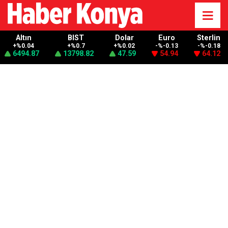
Altın
BIST
Dolar
Euro
Sterlin
+%0.04
+%0.7
+%0.02
-%-0.13
-%-0.18
6494.87
13798.82
47.59
54.94
64.12