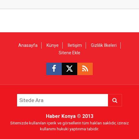
Anasayfa
Künye
İletişim
Gizlilik İlkeleri
Sitene Ekle
Haber Konya
© 2013
Sitemizde kullanılan içerik ve görsellerin tüm hakları saklıdır, izinsiz
kullanımı hukuki yaptırıma tabidir.