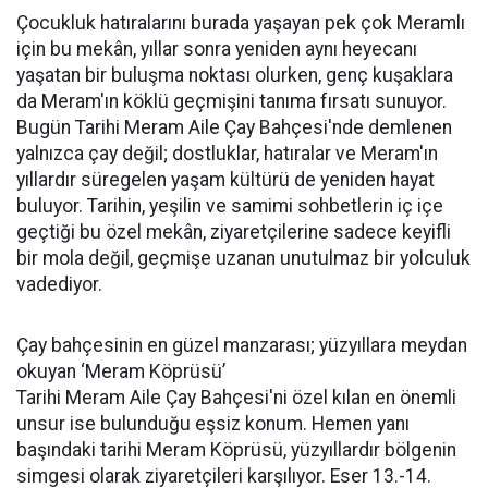
Çocukluk hatıralarını burada yaşayan pek çok Meramlı
için bu mekân, yıllar sonra yeniden aynı heyecanı
yaşatan bir buluşma noktası olurken, genç kuşaklara
da Meram'ın köklü geçmişini tanıma fırsatı sunuyor.
Bugün Tarihi Meram Aile Çay Bahçesi'nde demlenen
yalnızca çay değil; dostluklar, hatıralar ve Meram'ın
yıllardır süregelen yaşam kültürü de yeniden hayat
buluyor. Tarihin, yeşilin ve samimi sohbetlerin iç içe
geçtiği bu özel mekân, ziyaretçilerine sadece keyifli
bir mola değil, geçmişe uzanan unutulmaz bir yolculuk
vadediyor.
Çay bahçesinin en güzel manzarası; yüzyıllara meydan
okuyan ‘Meram Köprüsü’
Tarihi Meram Aile Çay Bahçesi'ni özel kılan en önemli
unsur ise bulunduğu eşsiz konum. Hemen yanı
başındaki tarihi Meram Köprüsü, yüzyıllardır bölgenin
simgesi olarak ziyaretçileri karşılıyor. Eser 13.-14.