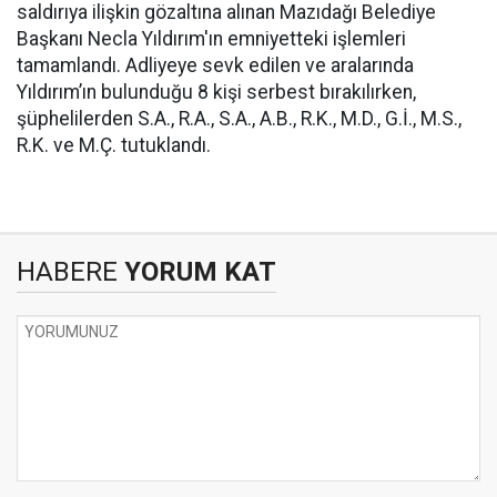
saldırıya ilişkin gözaltına alınan Mazıdağı Belediye
Başkanı Necla Yıldırım'ın emniyetteki işlemleri
tamamlandı. Adliyeye sevk edilen ve aralarında
Yıldırım’ın bulunduğu 8 kişi serbest bırakılırken,
şüphelilerden S.A., R.A., S.A., A.B., R.K., M.D., G.İ., M.S.,
R.K. ve M.Ç. tutuklandı.
HABERE
YORUM KAT