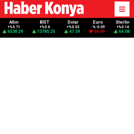
Altın
BIST
Dolar
Euro
Sterlin
+%0.71
+%0.6
+%0.02
-%-0.09
+%0.14
6538.29
13785.25
47.59
54.99
64.08