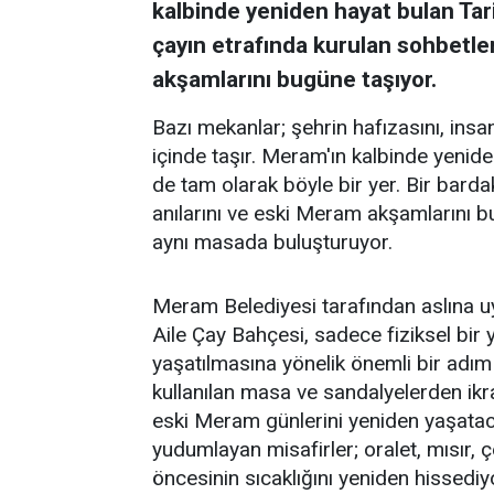
kalbinde yeniden hayat bulan Tar
çayın etrafında kurulan sohbetler
akşamlarını bugüne taşıyor.
Bazı mekanlar; şehrin hafızasını, insanl
içinde taşır. Meram'ın kalbinde yenid
de tam olarak böyle bir yer. Bir barda
anılarını ve eski Meram akşamlarını 
aynı masada buluşturuyor.
Meram Belediyesi tarafından aslına 
Aile Çay Bahçesi, sadece fiziksel bi
yaşatılmasına yönelik önemli bir adım
kullanılan masa ve sandalyelerden ikra
eski Meram günlerini yeniden yaşataca
yudumlayan misafirler; oralet, mısır,
öncesinin sıcaklığını yeniden hissediy