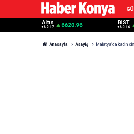
GÜ
Altın
BIST
6620.96
+%2.17
+%0.14
Anasayfa
Asayiş
Malatya’da kadın cin