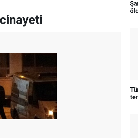
Şa
öld
cinayeti
Tü
te