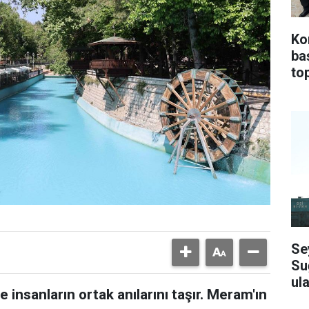
Ko
ba
top
Se
Su
ula
 insanların ortak anılarını taşır. Meram'ın