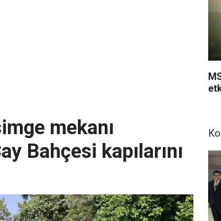
MS
etk
simge mekanı
Ko
Çay Bahçesi kapılarını