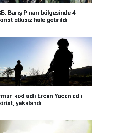
B: Barış Pınarı bölgesinde 4
örist etkisiz hale getirildi
rman kod adlı Ercan Yacan adlı
rörist, yakalandı