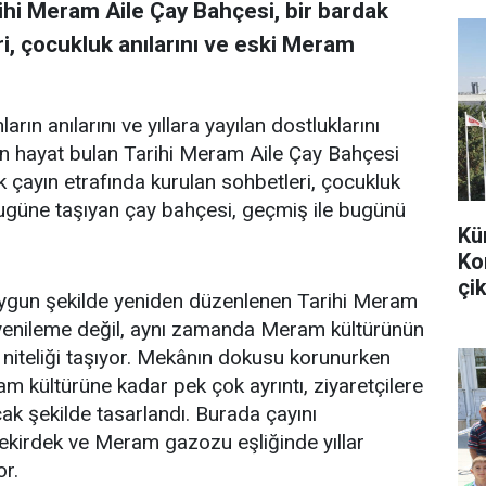
ihi Meram Aile Çay Bahçesi, bir bardak
i, çocukluk anılarını ve eski Meram
arın anılarını ve yıllara yayılan dostluklarını
en hayat bulan Tarihi Meram Aile Çay Bahçesi
k çayın etrafında kurulan sohbetleri, çocukluk
bugüne taşıyan çay bahçesi, geçmiş ile bugünü
Kü
Ko
çik
uygun şekilde yeniden düzenlenen Tarihi Meram
r yenileme değil, aynı zamanda Meram kültürünün
 niteliği taşıyor. Mekânın dokusu korunurken
m kültürüne kadar pek çok ayrıntı, ziyaretçilere
k şekilde tasarlandı. Burada çayını
 çekirdek ve Meram gazozu eşliğinde yıllar
or.