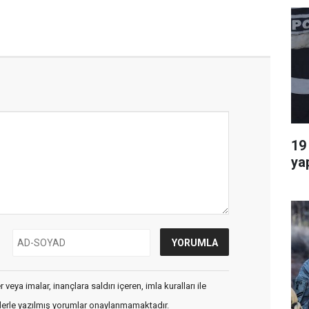
19
ya
veya imalar, inançlara saldırı içeren, imla kuralları ile
flerle yazılmış yorumlar onaylanmamaktadır.