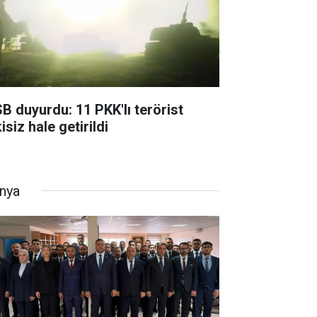
B duyurdu: 11 PKK'lı terörist
isiz hale getirildi
nya