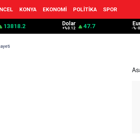
NCEL
KONYA
EKONOMI
POLITIKA
SPOR
Dolar
Eu
13818.2
47.7
+%0.12
-%-0
ayeti
As