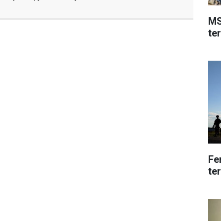
MS
ter
Fe
te