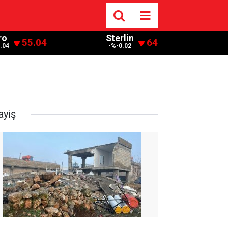
ro
Sterlin
55.04
64
.04
-%-0.02
ayiş