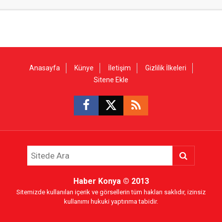
Anasayfa
Künye
İletişim
Gizlilik İlkeleri
Sitene Ekle
Haber Konya
© 2013
Sitemizde kullanılan içerik ve görsellerin tüm hakları saklıdır, izinsiz
kullanımı hukuki yaptırıma tabidir.