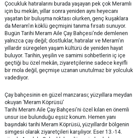
Çocukluk hatıralarını burada yaşayan pek çok Meramlı
için bu mekân, yıllar sonra yeniden aynı heyecanı
yaşatan bir buluşma noktası olurken, genç kuşaklara
da Meram'ın köklü geçmişini tanıma fırsatı sunuyor.
Bugün Tarihi Meram Aile Çay Bahçesi'nde demlenen
yalnızca çay değil; dostluklar, hatıralar ve Meram'ın
yıllardır süregelen yaşam kültürü de yeniden hayat
buluyor. Tarihin, yeşilin ve samimi sohbetlerin iç içe
geçtiği bu özel mekân, ziyaretçilerine sadece keyifli
bir mola değil, geçmişe uzanan unutulmaz bir yolculuk
vadediyor.
Çay bahçesinin en güzel manzarası; yüzyıllara meydan
okuyan ‘Meram Köprüsü’
Tarihi Meram Aile Çay Bahçesi'ni özel kılan en önemli
unsur ise bulunduğu eşsiz konum. Hemen yanı
başındaki tarihi Meram Köprüsü, yüzyıllardır bölgenin
simgesi olarak ziyaretçileri karşılıyor. Eser 13.-14.