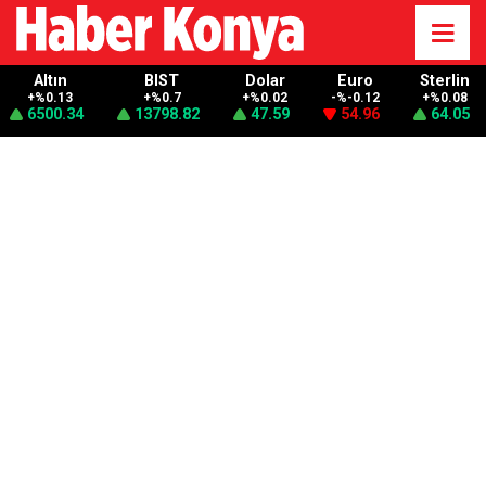
Altın
BIST
Dolar
Euro
Sterlin
+%0.13
+%0.7
+%0.02
-%-0.12
+%0.08
6500.34
13798.82
47.59
54.96
64.05