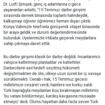
Dr. Lütfi Şimşek, genç iş adamlarına o gece
yaşananları anlattı; “15 Temmuz darbe girişimi
sırasında dernek binasında toplantı halindeydik,
kalkışmayı öğrenir öğrenmez hemen dışarı çıktık.
Konya Valimizle telefonla görüşerek vilayet binasında
bir araya geldik ve durum değerlendirmesinde
bulunduk. Üyelerimizle irtibata geçerek meydanlara
sahip çıkmaya davet ettik.
Bu darbe girişimi klasik bir darbe değildi. İnsanlarımızı
vahşice katletmeyi planladılar ve katlettiler.
Darbecilerin asıl hedefi seçilmiş hükümeti
değiştirmekten de öte, ülkeyi uzun süreli bir iç savaşa
sürüklemekti. Cenab-ı hak, 15 Temmuz gecesi
milletimize cesaret verdi, hainlere ise korku saldı.
Türk bayrağıyla meydanları boş bırakmayan milletimiz
‘bu vatanı böldürmeyiz, kardeş kavgasına müsaade
etmeyiz’ dedi. Ölümü hayattan daha fazla seven Türk