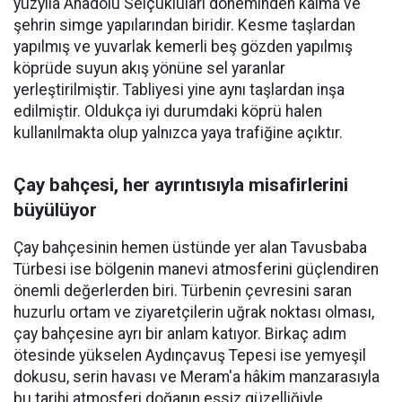
yüzyıla Anadolu Selçukluları döneminden kalma ve
şehrin simge yapılarından biridir. Kesme taşlardan
yapılmış ve yuvarlak kemerli beş gözden yapılmış
köprüde suyun akış yönüne sel yaranlar
yerleştirilmiştir. Tabliyesi yine aynı taşlardan inşa
edilmiştir. Oldukça iyi durumdaki köprü halen
kullanılmakta olup yalnızca yaya trafiğine açıktır.
Çay bahçesi, her ayrıntısıyla misafirlerini
büyülüyor
Çay bahçesinin hemen üstünde yer alan Tavusbaba
Türbesi ise bölgenin manevi atmosferini güçlendiren
önemli değerlerden biri. Türbenin çevresini saran
huzurlu ortam ve ziyaretçilerin uğrak noktası olması,
çay bahçesine ayrı bir anlam katıyor. Birkaç adım
ötesinde yükselen Aydınçavuş Tepesi ise yemyeşil
dokusu, serin havası ve Meram'a hâkim manzarasıyla
bu tarihi atmosferi doğanın eşsiz güzelliğiyle