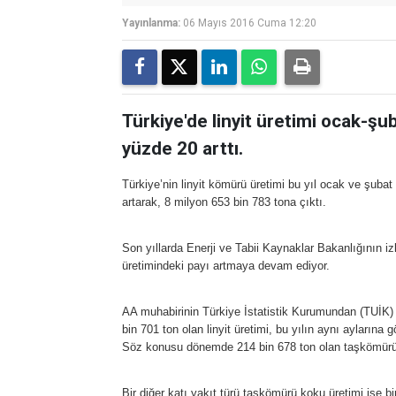
Yayınlanma:
06 Mayıs 2016 Cuma 12:20
Türkiye'de linyit üretimi ocak-şub
yüzde 20 arttı.
Türkiye’nin linyit kömürü üretimi bu yıl ocak ve şubat
artarak, 8 milyon 653 bin 783 tona çıktı.
Son yıllarda Enerji ve Tabii Kaynaklar Bakanlığının izl
üretimindeki payı artmaya devam ediyor.
AA muhabirinin Türkiye İstatistik Kurumundan (TUİK) d
bin 701 ton olan linyit üretimi, bu yılın aynı ayların
Söz konusu dönemde 214 bin 678 ton olan taşkömürü ür
Bir diğer katı yakıt türü taşkömürü koku üretimi ise 