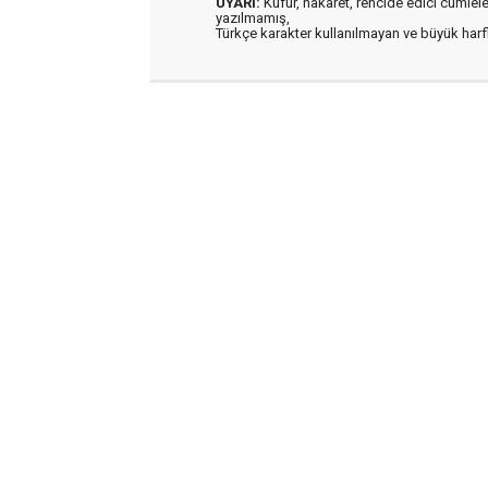
UYARI:
Küfür, hakaret, rencide edici cümleler 
yazılmamış,
Türkçe karakter kullanılmayan ve büyük har