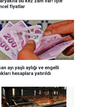
aryakıta bu kez zam var! İşte
ncel fiyatlar
an ayı yaşlı aylığı ve engelli
ıkları hesaplara yatırıldı