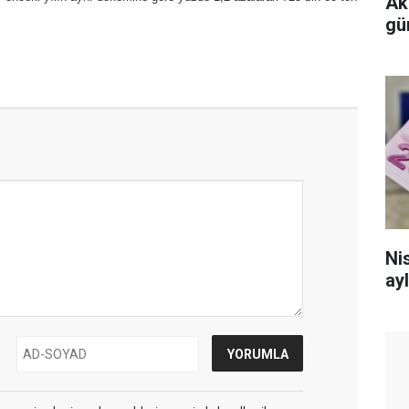
Ak
gü
Nis
ayl