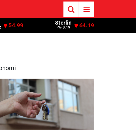
Sterlin
54.99
64.19
2
-%-0.19
onomi