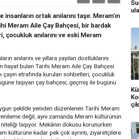
Su
ula
 insanların ortak anılarını taşır. Meram'ın
ihi Meram Aile Çay Bahçesi, bir bardak
i, çocukluk anılarını ve eski Meram
arın anılarını ve yıllara yayılan dostluklarını
en hayat bulan Tarihi Meram Aile Çay Bahçesi
k çayın etrafında kurulan sohbetleri, çocukluk
bugüne taşıyan çay bahçesi, geçmiş ile bugünü
Kü
Ko
çik
uygun şekilde yeniden düzenlenen Tarihi Meram
r yenileme değil, aynı zamanda Meram kültürünün
 niteliği taşıyor. Mekânın dokusu korunurken
m kültürüne kadar pek çok ayrıntı, ziyaretçilere