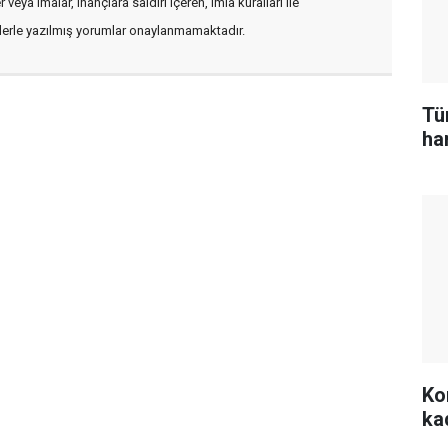
veya imalar, inançlara saldırı içeren, imla kuralları ile
flerle yazılmış yorumlar onaylanmamaktadır.
Tü
ham
Kon
ka