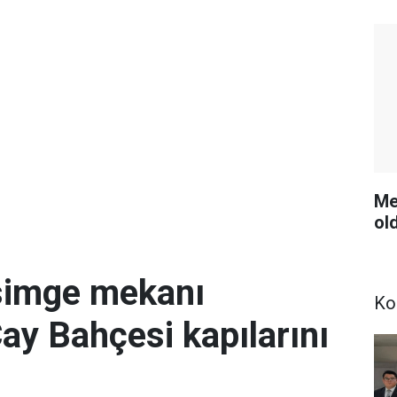
Me
ol
simge mekanı
Ko
Çay Bahçesi kapılarını