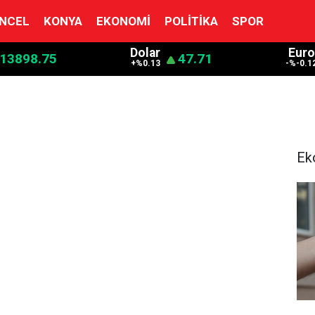
NCEL
KONYA
EKONOMI
POLITIKA
SPOR
Dolar
Euro
13898.75
47.71
+%0.13
-%-0.1
Ek