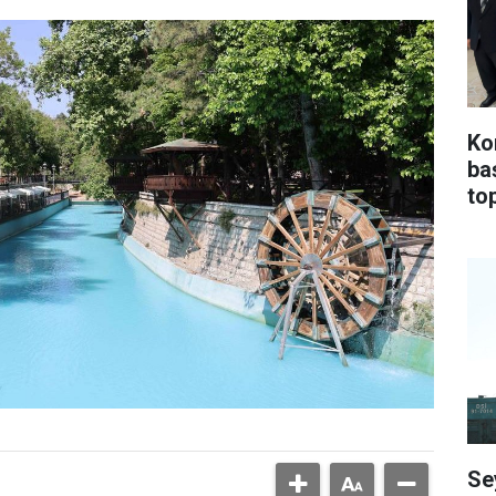
Ko
ba
top
Se