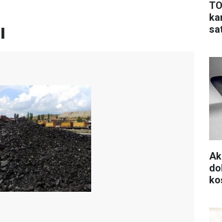
TO
ka
ı
sa
Ak
do
koş