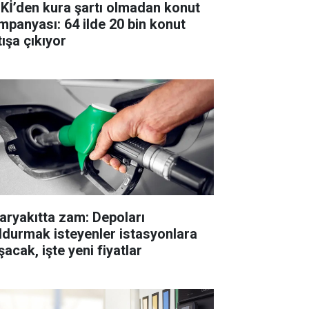
Kİ’den kura şartı olmadan konut
mpanyası: 64 ilde 20 bin konut
tışa çıkıyor
aryakıtta zam: Depoları
ldurmak isteyenler istasyonlara
acak, işte yeni fiyatlar