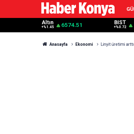
GÜ
Altın
BIST
6574.51
+%1.45
+%0.72
Anasayfa
Ekonomi
Linyit üretimi arttı