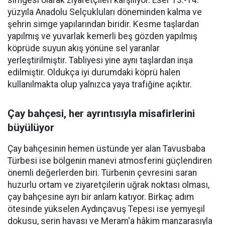
simgesi olarak ziyaretçileri karşılıyor. Eser 13.-14.
yüzyıla Anadolu Selçukluları döneminden kalma ve
şehrin simge yapılarından biridir. Kesme taşlardan
yapılmış ve yuvarlak kemerli beş gözden yapılmış
köprüde suyun akış yönüne sel yaranlar
yerleştirilmiştir. Tabliyesi yine aynı taşlardan inşa
edilmiştir. Oldukça iyi durumdaki köprü halen
kullanılmakta olup yalnızca yaya trafiğine açıktır.
Çay bahçesi, her ayrıntısıyla misafirlerini
büyülüyor
Çay bahçesinin hemen üstünde yer alan Tavusbaba
Türbesi ise bölgenin manevi atmosferini güçlendiren
önemli değerlerden biri. Türbenin çevresini saran
huzurlu ortam ve ziyaretçilerin uğrak noktası olması,
çay bahçesine ayrı bir anlam katıyor. Birkaç adım
ötesinde yükselen Aydınçavuş Tepesi ise yemyeşil
dokusu, serin havası ve Meram'a hâkim manzarasıyla