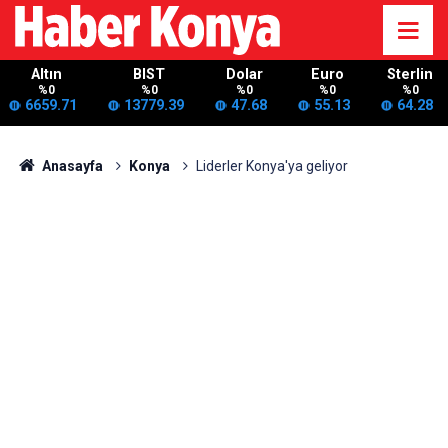
Altın
BIST
Dolar
Euro
Sterlin
%0
%0
%0
%0
%0
6659.71
13779.39
47.68
55.13
64.28
Anasayfa
Konya
Liderler Konya'ya geliyor