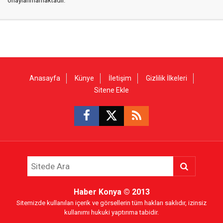
onaylanmamaktadır.
Anasayfa
Künye
İletişim
Gizlilik İlkeleri
Sitene Ekle
Haber Konya
© 2013
Sitemizde kullanılan içerik ve görsellerin tüm hakları saklıdır, izinsiz
kullanımı hukuki yaptırıma tabidir.