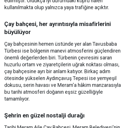
edilmiştir. Oldukça iyi durumdaki köprü halen
kullanılmakta olup yalnızca yaya trafiğine açıktır.
Çay bahçesi, her ayrıntısıyla misafirlerini
büyülüyor
Çay bahçesinin hemen üstünde yer alan Tavusbaba
Türbesi ise bölgenin manevi atmosferini güçlendiren
önemli değerlerden biri. Türbenin çevresini saran
huzurlu ortam ve ziyaretçilerin uğrak noktası olması,
çay bahçesine ayrı bir anlam katıyor. Birkaç adım
ötesinde yükselen Aydınçavuş Tepesi ise yemyeşil
dokusu, serin havası ve Meram'a hâkim manzarasıyla
bu tarihi atmosferi doğanın eşsiz güzelliğiyle
tamamlıyor.
Şehrin en güzel nostalji durağı
Tarihi Meram Aile Çay Bahçesi, Meram Belediyesi'nin