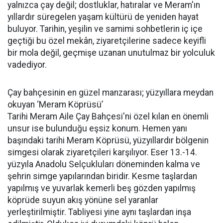
yalnızca çay değil; dostluklar, hatıralar ve Meram'ın
yıllardır süregelen yaşam kültürü de yeniden hayat
buluyor. Tarihin, yeşilin ve samimi sohbetlerin iç içe
geçtiği bu özel mekân, ziyaretçilerine sadece keyifli
bir mola değil, geçmişe uzanan unutulmaz bir yolculuk
vadediyor.
Çay bahçesinin en güzel manzarası; yüzyıllara meydan
okuyan ‘Meram Köprüsü’
Tarihi Meram Aile Çay Bahçesi'ni özel kılan en önemli
unsur ise bulunduğu eşsiz konum. Hemen yanı
başındaki tarihi Meram Köprüsü, yüzyıllardır bölgenin
simgesi olarak ziyaretçileri karşılıyor. Eser 13.-14.
yüzyıla Anadolu Selçukluları döneminden kalma ve
şehrin simge yapılarından biridir. Kesme taşlardan
yapılmış ve yuvarlak kemerli beş gözden yapılmış
köprüde suyun akış yönüne sel yaranlar
yerleştirilmiştir. Tabliyesi yine aynı taşlardan inşa