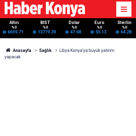
Altın
BIST
Dolar
Euro
Sterlin
%0
%0
%0
%0
%0
6659.71
13779.39
47.68
55.13
64.28
Anasayfa
Sağlık
Libya Konya’ya büyük yatırım
yapacak