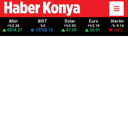
Altın
BIST
Dolar
Euro
Sterlin
+%0.34
%0
+%0.02
+%0.18
-%-0.14
6514.27
13703.13
47.59
55.01
64.2