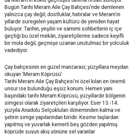
da Meram'ın köklü geçmişini tanıma fırsatı sunuyor.
Bugün Tarihi Meram Aile Çay Bahçesi'nde demlenen
yalnızca çay değil; dostluklar, hatıralar ve Meram'ın
yıllardır süregelen yaşam kültürü de yeniden hayat
buluyor. Tarihin, yeşilin ve samimi sohbetlerin iç içe
geçtiği bu özel mekân, ziyaretçilerine sadece keyifli
bir mola değil, geçmişe uzanan unutulmaz bir yolculuk
vadediyor.
Çay bahçesinin en güzel manzarası; yüzyıllara meydan
okuyan ‘Meram Köprüsü’
Tarihi Meram Aile Çay Bahçesi'ni özel kılan en önemli
unsur ise bulunduğu eşsiz konum. Hemen yanı
başındaki tarihi Meram Köprüsü, yüzyıllardır bölgenin
simgesi olarak ziyaretçileri karşılıyor. Eser 13.-14.
yüzyıla Anadolu Selçukluları döneminden kalma ve
şehrin simge yapılarından biridir. Kesme taşlardan
yapılmış ve yuvarlak kemerli beş gözden yapılmış
köprüde suyun akış yönüne sel yaranlar