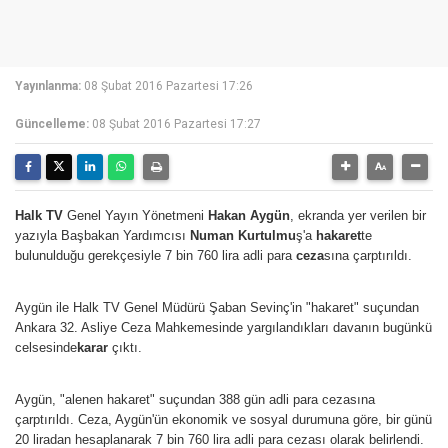
Yayınlanma:
08 Şubat 2016 Pazartesi 17:26
Güncelleme:
08 Şubat 2016 Pazartesi 17:27
Halk TV
Genel Yayın Yönetmeni
Hakan Aygün
, ekranda yer verilen bir
yazıyla Başbakan Yardımcısı
Numan Kurtulmu
ş'a
hakaret
te
bulunulduğu gerekçesiyle 7 bin 760 lira adli para
ceza
sına çarptırıldı.
Aygün ile Halk TV Genel Müdürü Şaban Sevinç'in "hakaret" suçundan
Ankara 32. Asliye Ceza Mahkemesinde yargılandıkları davanın bugünkü
celsesinde
karar
çıktı.
Aygün, "alenen hakaret" suçundan 388 gün adli para cezasına
çarptırıldı. Ceza, Aygün'ün ekonomik ve sosyal durumuna göre, bir günü
20 liradan hesaplanarak 7 bin 760 lira adli para cezası olarak belirlendi.