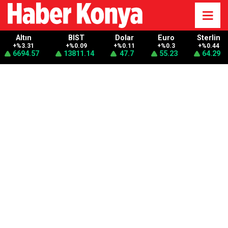
Altın
BIST
Dolar
Euro
Sterlin
+%3.31
+%0.09
+%0.11
+%0.3
+%0.44
6694.57
13811.14
47.7
55.23
64.29