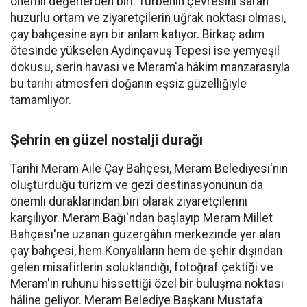
önemli değerlerden biri. Türbenin çevresini saran
huzurlu ortam ve ziyaretçilerin uğrak noktası olması,
çay bahçesine ayrı bir anlam katıyor. Birkaç adım
ötesinde yükselen Aydınçavuş Tepesi ise yemyeşil
dokusu, serin havası ve Meram'a hâkim manzarasıyla
bu tarihi atmosferi doğanın eşsiz güzelliğiyle
tamamlıyor.
Şehrin en güzel nostalji durağı
Tarihi Meram Aile Çay Bahçesi, Meram Belediyesi'nin
oluşturduğu turizm ve gezi destinasyonunun da
önemli duraklarından biri olarak ziyaretçilerini
karşılıyor. Meram Bağı'ndan başlayıp Meram Millet
Bahçesi'ne uzanan güzergâhın merkezinde yer alan
çay bahçesi, hem Konyalıların hem de şehir dışından
gelen misafirlerin soluklandığı, fotoğraf çektiği ve
Meram'ın ruhunu hissettiği özel bir buluşma noktası
hâline geliyor. Meram Belediye Başkanı Mustafa