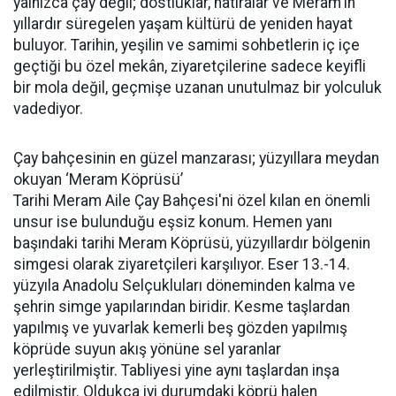
yalnızca çay değil; dostluklar, hatıralar ve Meram'ın
yıllardır süregelen yaşam kültürü de yeniden hayat
buluyor. Tarihin, yeşilin ve samimi sohbetlerin iç içe
geçtiği bu özel mekân, ziyaretçilerine sadece keyifli
bir mola değil, geçmişe uzanan unutulmaz bir yolculuk
vadediyor.
Çay bahçesinin en güzel manzarası; yüzyıllara meydan
okuyan ‘Meram Köprüsü’
Tarihi Meram Aile Çay Bahçesi'ni özel kılan en önemli
unsur ise bulunduğu eşsiz konum. Hemen yanı
başındaki tarihi Meram Köprüsü, yüzyıllardır bölgenin
simgesi olarak ziyaretçileri karşılıyor. Eser 13.-14.
yüzyıla Anadolu Selçukluları döneminden kalma ve
şehrin simge yapılarından biridir. Kesme taşlardan
yapılmış ve yuvarlak kemerli beş gözden yapılmış
köprüde suyun akış yönüne sel yaranlar
yerleştirilmiştir. Tabliyesi yine aynı taşlardan inşa
edilmiştir. Oldukça iyi durumdaki köprü halen