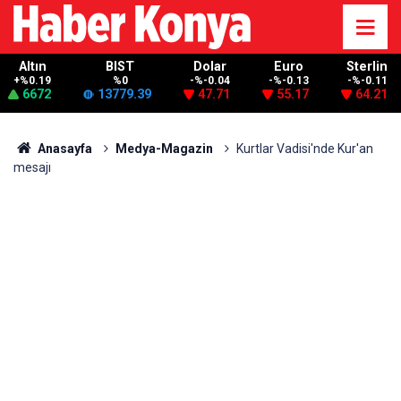
Altın
BIST
Dolar
Euro
Sterlin
+%0.19
%0
-%-0.04
-%-0.13
-%-0.11
6672
13779.39
47.71
55.17
64.21
Anasayfa
Medya-Magazin
Kurtlar Vadisi'nde Kur'an
mesajı