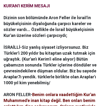
KUR'AN'I KERİM MESAJI
Dizinin son bölümünde Aron Feller ile İsrail'in
büyükelçisinin diyaloğunda çarpıcı kareler ve
sözler vardı... Özellikle de İsrail büyükelçisinin
Kur'an üzerine sözleri çarpıcıydı;
İSRAİLLİ-Siz yanlış siyaset izliyorsunuz. Biz
Türkler'i 200 yıldır bu kitaptan uzak tutmak için
uğraştık. (Kur'an'ı Kerim'i eline alıyor) Bütün
çabamızın sonunda Türkler içlerine döndüler ve
çevresindekilere düşman oldular. Biz bu sayede
Araplar7ı yendik. türklerle birlikte olan Araplar'ı
1000 yıl kim yenebilmiş/
ARON FELLER-
Benim onlara vaadettiğim Kur'an
Muhammed'e inan kitap değil. Ben onları benim