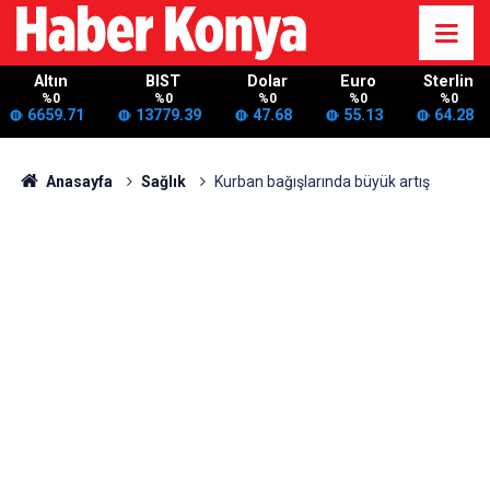
Altın
BIST
Dolar
Euro
Sterlin
%0
%0
%0
%0
%0
6659.71
13779.39
47.68
55.13
64.28
Anasayfa
Sağlık
Kurban bağışlarında büyük artış