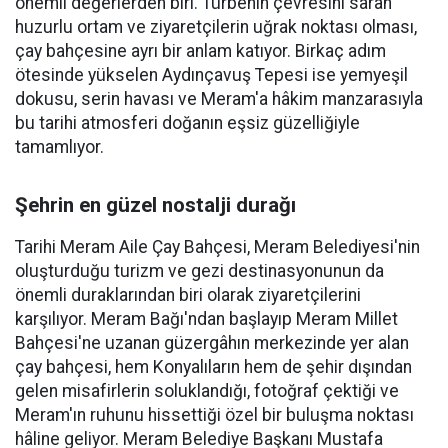
önemli değerlerden biri. Türbenin çevresini saran
huzurlu ortam ve ziyaretçilerin uğrak noktası olması,
çay bahçesine ayrı bir anlam katıyor. Birkaç adım
ötesinde yükselen Aydınçavuş Tepesi ise yemyeşil
dokusu, serin havası ve Meram'a hâkim manzarasıyla
bu tarihi atmosferi doğanın eşsiz güzelliğiyle
tamamlıyor.
Şehrin en güzel nostalji durağı
Tarihi Meram Aile Çay Bahçesi, Meram Belediyesi'nin
oluşturduğu turizm ve gezi destinasyonunun da
önemli duraklarından biri olarak ziyaretçilerini
karşılıyor. Meram Bağı'ndan başlayıp Meram Millet
Bahçesi'ne uzanan güzergâhın merkezinde yer alan
çay bahçesi, hem Konyalıların hem de şehir dışından
gelen misafirlerin soluklandığı, fotoğraf çektiği ve
Meram'ın ruhunu hissettiği özel bir buluşma noktası
hâline geliyor. Meram Belediye Başkanı Mustafa