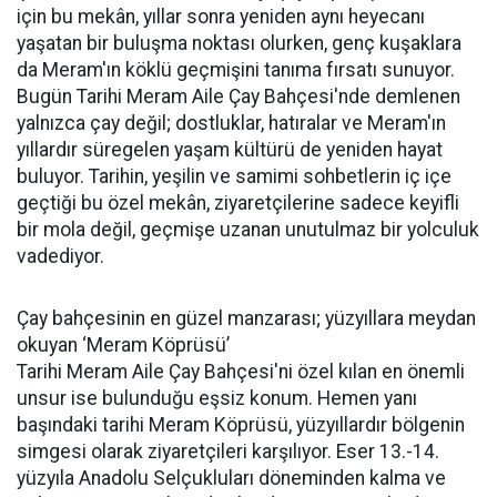
için bu mekân, yıllar sonra yeniden aynı heyecanı
yaşatan bir buluşma noktası olurken, genç kuşaklara
da Meram'ın köklü geçmişini tanıma fırsatı sunuyor.
Bugün Tarihi Meram Aile Çay Bahçesi'nde demlenen
yalnızca çay değil; dostluklar, hatıralar ve Meram'ın
yıllardır süregelen yaşam kültürü de yeniden hayat
buluyor. Tarihin, yeşilin ve samimi sohbetlerin iç içe
geçtiği bu özel mekân, ziyaretçilerine sadece keyifli
bir mola değil, geçmişe uzanan unutulmaz bir yolculuk
vadediyor.
Çay bahçesinin en güzel manzarası; yüzyıllara meydan
okuyan ‘Meram Köprüsü’
Tarihi Meram Aile Çay Bahçesi'ni özel kılan en önemli
unsur ise bulunduğu eşsiz konum. Hemen yanı
başındaki tarihi Meram Köprüsü, yüzyıllardır bölgenin
simgesi olarak ziyaretçileri karşılıyor. Eser 13.-14.
yüzyıla Anadolu Selçukluları döneminden kalma ve