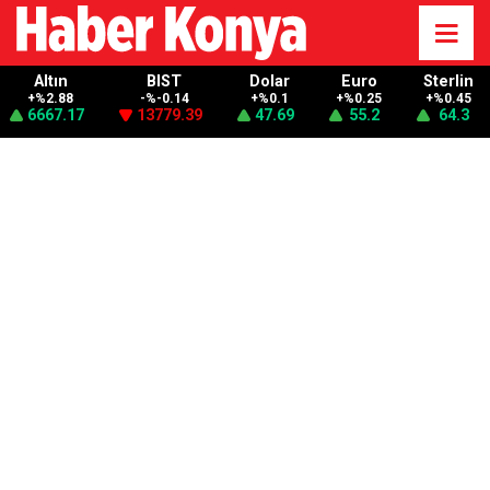
Altın
BIST
Dolar
Euro
Sterlin
+%2.88
-%-0.14
+%0.1
+%0.25
+%0.45
6667.17
13779.39
47.69
55.2
64.3