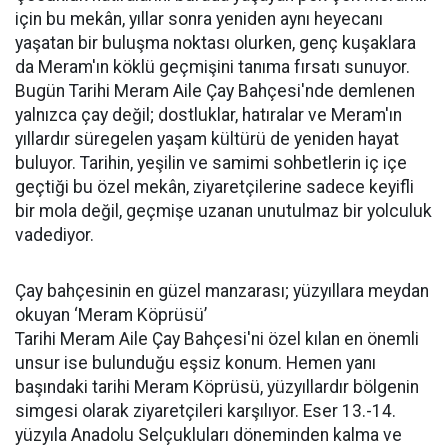
için bu mekân, yıllar sonra yeniden aynı heyecanı
yaşatan bir buluşma noktası olurken, genç kuşaklara
da Meram'ın köklü geçmişini tanıma fırsatı sunuyor.
Bugün Tarihi Meram Aile Çay Bahçesi'nde demlenen
yalnızca çay değil; dostluklar, hatıralar ve Meram'ın
yıllardır süregelen yaşam kültürü de yeniden hayat
buluyor. Tarihin, yeşilin ve samimi sohbetlerin iç içe
geçtiği bu özel mekân, ziyaretçilerine sadece keyifli
bir mola değil, geçmişe uzanan unutulmaz bir yolculuk
vadediyor.
Çay bahçesinin en güzel manzarası; yüzyıllara meydan
okuyan ‘Meram Köprüsü’
Tarihi Meram Aile Çay Bahçesi'ni özel kılan en önemli
unsur ise bulunduğu eşsiz konum. Hemen yanı
başındaki tarihi Meram Köprüsü, yüzyıllardır bölgenin
simgesi olarak ziyaretçileri karşılıyor. Eser 13.-14.
yüzyıla Anadolu Selçukluları döneminden kalma ve