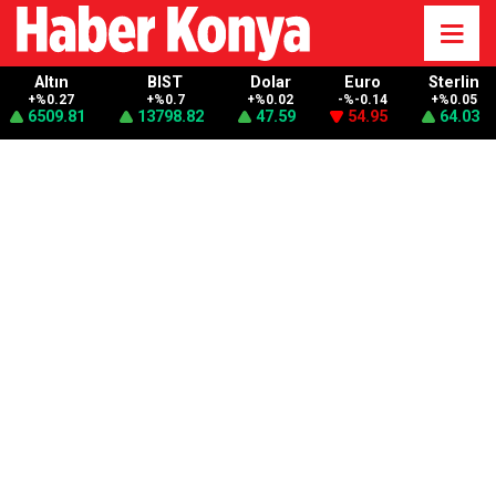
Altın
BIST
Dolar
Euro
Sterlin
+%0.27
+%0.7
+%0.02
-%-0.14
+%0.05
6509.81
13798.82
47.59
54.95
64.03