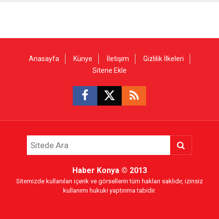
Anasayfa
Künye
İletişim
Gizlilik İlkeleri
Sitene Ekle
Haber Konya
© 2013
Sitemizde kullanılan içerik ve görsellerin tüm hakları saklıdır, izinsiz
kullanımı hukuki yaptırıma tabidir.