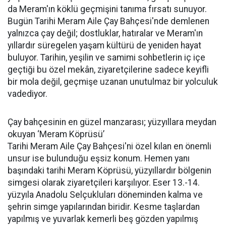
da Meram'ın köklü geçmişini tanıma fırsatı sunuyor.
Bugün Tarihi Meram Aile Çay Bahçesi'nde demlenen
yalnızca çay değil; dostluklar, hatıralar ve Meram'ın
yıllardır süregelen yaşam kültürü de yeniden hayat
buluyor. Tarihin, yeşilin ve samimi sohbetlerin iç içe
geçtiği bu özel mekân, ziyaretçilerine sadece keyifli
bir mola değil, geçmişe uzanan unutulmaz bir yolculuk
vadediyor.
Çay bahçesinin en güzel manzarası; yüzyıllara meydan
okuyan ‘Meram Köprüsü’
Tarihi Meram Aile Çay Bahçesi'ni özel kılan en önemli
unsur ise bulunduğu eşsiz konum. Hemen yanı
başındaki tarihi Meram Köprüsü, yüzyıllardır bölgenin
simgesi olarak ziyaretçileri karşılıyor. Eser 13.-14.
yüzyıla Anadolu Selçukluları döneminden kalma ve
şehrin simge yapılarından biridir. Kesme taşlardan
yapılmış ve yuvarlak kemerli beş gözden yapılmış