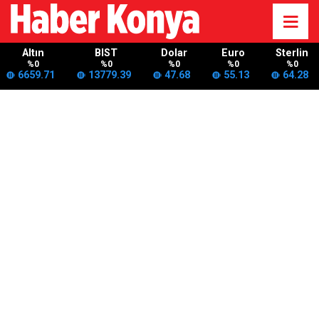
Altın
BIST
Dolar
Euro
Sterlin
%0
%0
%0
%0
%0
6659.71
13779.39
47.68
55.13
64.28