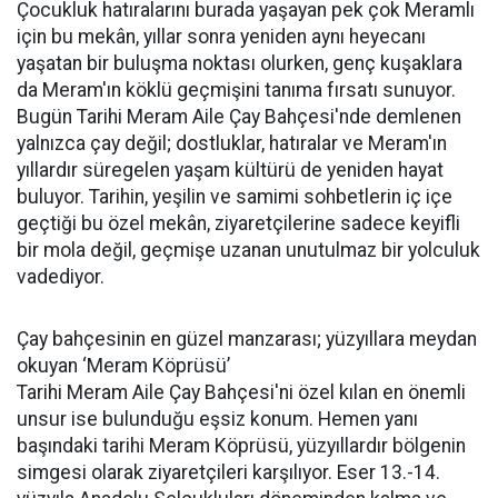
Çocukluk hatıralarını burada yaşayan pek çok Meramlı
için bu mekân, yıllar sonra yeniden aynı heyecanı
yaşatan bir buluşma noktası olurken, genç kuşaklara
da Meram'ın köklü geçmişini tanıma fırsatı sunuyor.
Bugün Tarihi Meram Aile Çay Bahçesi'nde demlenen
yalnızca çay değil; dostluklar, hatıralar ve Meram'ın
yıllardır süregelen yaşam kültürü de yeniden hayat
buluyor. Tarihin, yeşilin ve samimi sohbetlerin iç içe
geçtiği bu özel mekân, ziyaretçilerine sadece keyifli
bir mola değil, geçmişe uzanan unutulmaz bir yolculuk
vadediyor.
Çay bahçesinin en güzel manzarası; yüzyıllara meydan
okuyan ‘Meram Köprüsü’
Tarihi Meram Aile Çay Bahçesi'ni özel kılan en önemli
unsur ise bulunduğu eşsiz konum. Hemen yanı
başındaki tarihi Meram Köprüsü, yüzyıllardır bölgenin
simgesi olarak ziyaretçileri karşılıyor. Eser 13.-14.