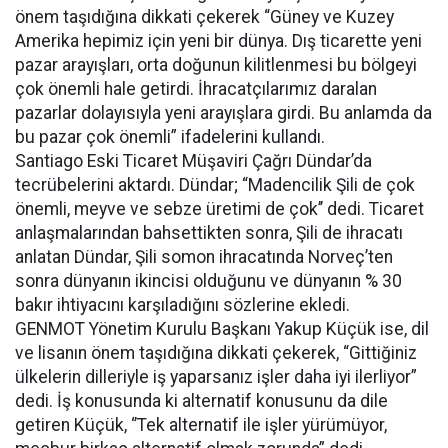
önem taşıdığına dikkati çekerek “Güney ve Kuzey
Amerika hepimiz için yeni bir dünya. Dış ticarette yeni
pazar arayışları, orta doğunun kilitlenmesi bu bölgeyi
çok önemli hale getirdi. İhracatçılarımız daralan
pazarlar dolayısıyla yeni arayışlara girdi. Bu anlamda da
bu pazar çok önemli” ifadelerini kullandı.
Santiago Eski Ticaret Müşaviri Çağrı Dündar’da
tecrübelerini aktardı. Dündar; “Madencilik Şili de çok
önemli, meyve ve sebze üretimi de çok’’ dedi. Ticaret
anlaşmalarından bahsettikten sonra, Şili de ihracatı
anlatan Dündar, Şili somon ihracatında Norveç’ten
sonra dünyanın ikincisi olduğunu ve dünyanın % 30
bakır ihtiyacını karşıladığını sözlerine ekledi.
GENMOT Yönetim Kurulu Başkanı Yakup Küçük ise, dil
ve lisanın önem taşıdığına dikkati çekerek, “Gittiğiniz
ülkelerin dilleriyle iş yaparsanız işler daha iyi ilerliyor”
dedi. İş konusunda ki alternatif konusunu da dile
getiren Küçük, ‘’Tek alternatif ile işler yürümüyor,