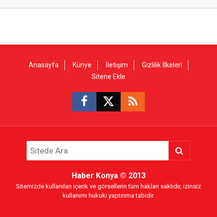
Anasayfa
Künye
İletişim
Gizlilik İlkeleri
Sitene Ekle
Haber Konya
© 2013
Sitemizde kullanılan içerik ve görsellerin tüm hakları saklıdır, izinsiz
kullanımı hukuki yaptırıma tabidir.