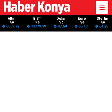
Altın
BIST
Dolar
Euro
Sterlin
%0
%0
%0
%0
%0
6659.72
13779.39
47.68
55.13
64.28