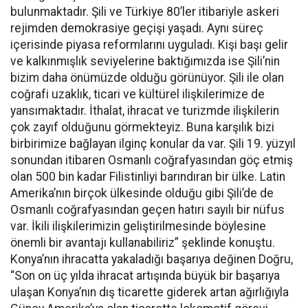
bulunmaktadır. Şili ve Türkiye 80’ler itibariyle askeri
rejimden demokrasiye geçişi yaşadı. Aynı süreç
içerisinde piyasa reformlarını uyguladı. Kişi başı gelir
ve kalkınmışlık seviyelerine baktığımızda ise Şili’nin
bizim daha önümüzde olduğu görünüyor. Şili ile olan
coğrafi uzaklık, ticari ve kültürel ilişkilerimize de
yansımaktadır. İthalat, ihracat ve turizmde ilişkilerin
çok zayıf olduğunu görmekteyiz. Buna karşılık bizi
birbirimize bağlayan ilginç konular da var. Şili 19. yüzyıl
sonundan itibaren Osmanlı coğrafyasından göç etmiş
olan 500 bin kadar Filistinliyi barındıran bir ülke. Latin
Amerika’nın birçok ülkesinde olduğu gibi Şili’de de
Osmanlı coğrafyasından geçen hatırı sayılı bir nüfus
var. İkili ilişkilerimizin geliştirilmesinde böylesine
önemli bir avantajı kullanabiliriz” şeklinde konuştu.
Konya’nın ihracatta yakaladığı başarıya değinen Doğru,
“Son on üç yılda ihracat artışında büyük bir başarıya
ulaşan Konya’nın dış ticarette giderek artan ağırlığıyla