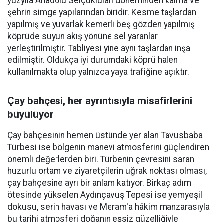
yüzyıla Anadolu Selçukluları döneminden kalma ve
şehrin simge yapılarından biridir. Kesme taşlardan
yapılmış ve yuvarlak kemerli beş gözden yapılmış
köprüde suyun akış yönüne sel yaranlar
yerleştirilmiştir. Tabliyesi yine aynı taşlardan inşa
edilmiştir. Oldukça iyi durumdaki köprü halen
kullanılmakta olup yalnızca yaya trafiğine açıktır.
Çay bahçesi, her ayrıntısıyla misafirlerini
büyülüyor
Çay bahçesinin hemen üstünde yer alan Tavusbaba
Türbesi ise bölgenin manevi atmosferini güçlendiren
önemli değerlerden biri. Türbenin çevresini saran
huzurlu ortam ve ziyaretçilerin uğrak noktası olması,
çay bahçesine ayrı bir anlam katıyor. Birkaç adım
ötesinde yükselen Aydınçavuş Tepesi ise yemyeşil
dokusu, serin havası ve Meram'a hâkim manzarasıyla
bu tarihi atmosferi doğanın eşsiz güzelliğiyle