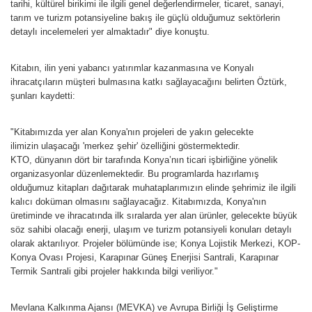
tarihi, kültürel birikimi ile ilgili genel değerlendirmeler, ticaret, sanayi,
tarım ve turizm potansiyeline bakış ile güçlü olduğumuz sektörlerin
detaylı incelemeleri yer almaktadır" diye konuştu.
Kitabın, ilin yeni yabancı yatırımlar kazanmasına ve Konyalı
ihracatçıların müşteri bulmasına katkı sağlayacağını belirten Öztürk,
şunları kaydetti:
"Kitabımızda yer alan Konya'nın projeleri de yakın gelecekte
ilimizin ulaşacağı 'merkez şehir' özelliğini göstermektedir.
KTO, dünyanın dört bir tarafında Konya’nın ticari işbirliğine yönelik
organizasyonlar düzenlemektedir. Bu programlarda hazırlamış
olduğumuz kitapları dağıtarak muhataplarımızın elinde şehrimiz ile ilgili
kalıcı doküman olmasını sağlayacağız. Kitabımızda, Konya'nın
üretiminde ve ihracatında ilk sıralarda yer alan ürünler, gelecekte büyük
söz sahibi olacağı enerji, ulaşım ve turizm potansiyeli konuları detaylı
olarak aktarılıyor. Projeler bölümünde ise; Konya Lojistik Merkezi, KOP-
Konya Ovası Projesi, Karapınar Güneş Enerjisi Santrali, Karapınar
Termik Santrali gibi projeler hakkında bilgi veriliyor."
Mevlana Kalkınma Ajansı (MEVKA) ve Avrupa Birliği İş Geliştirme