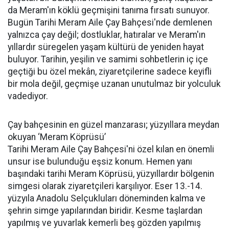
da Meram'ın köklü geçmişini tanıma fırsatı sunuyor.
Bugün Tarihi Meram Aile Çay Bahçesi'nde demlenen
yalnızca çay değil; dostluklar, hatıralar ve Meram'ın
yıllardır süregelen yaşam kültürü de yeniden hayat
buluyor. Tarihin, yeşilin ve samimi sohbetlerin iç içe
geçtiği bu özel mekân, ziyaretçilerine sadece keyifli
bir mola değil, geçmişe uzanan unutulmaz bir yolculuk
vadediyor.
Çay bahçesinin en güzel manzarası; yüzyıllara meydan
okuyan ‘Meram Köprüsü’
Tarihi Meram Aile Çay Bahçesi'ni özel kılan en önemli
unsur ise bulunduğu eşsiz konum. Hemen yanı
başındaki tarihi Meram Köprüsü, yüzyıllardır bölgenin
simgesi olarak ziyaretçileri karşılıyor. Eser 13.-14.
yüzyıla Anadolu Selçukluları döneminden kalma ve
şehrin simge yapılarından biridir. Kesme taşlardan
yapılmış ve yuvarlak kemerli beş gözden yapılmış