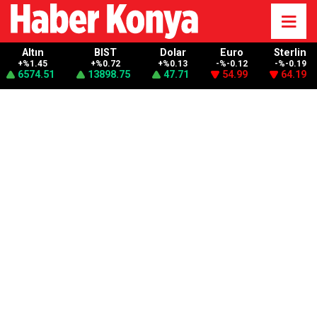
Altın
BIST
Dolar
Euro
Sterlin
+%1.45
+%0.72
+%0.13
-%-0.12
-%-0.19
6574.51
13898.75
47.71
54.99
64.19