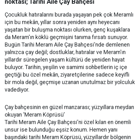
noktası; Tarihi Aile Çay Bahçesi
Çocukluk hatıralarını burada yaşayan pek çok Meramlı
için bu mekân, yıllar sonra yeniden aynı heyecanı
yaşatan bir buluşma noktası olurken, genç kuşaklara
da Meram'ın köklü geçmişini tanıma fırsatı sunuyor.
Bugün Tarihi Meram Aile Çay Bahçesi'nde demlenen
yalnızca çay değil; dostluklar, hatıralar ve Meram'ın
yıllardır süregelen yaşam kültürü de yeniden hayat
buluyor. Tarihin, yeşilin ve samimi sohbetlerin iç içe
geçtiği bu özel mekân, ziyaretçilerine sadece keyifli
bir mola değil, geçmişe uzanan unutulmaz bir yolculuk
vadediyor.
Çay bahçesinin en güzel manzarası; yüzyıllara meydan
okuyan ‘Meram Köprüsü’
Tarihi Meram Aile Çay Bahçesi'ni özel kılan en önemli
unsur ise bulunduğu eşsiz konum. Hemen yanı
başındaki tarihi Meram Köprüsü, yüzyıllardır bölgenin