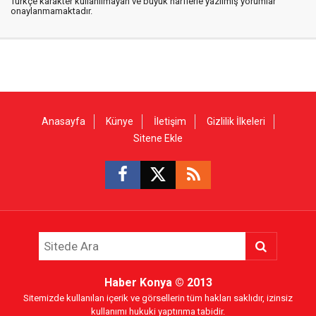
Türkçe karakter kullanılmayan ve büyük harflerle yazılmış yorumlar
onaylanmamaktadır.
Anasayfa
Künye
İletişim
Gizlilik İlkeleri
Sitene Ekle
Haber Konya
© 2013
Sitemizde kullanılan içerik ve görsellerin tüm hakları saklıdır, izinsiz
kullanımı hukuki yaptırıma tabidir.