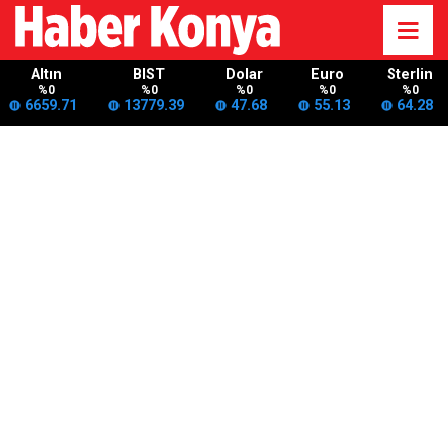
Altın
BIST
Dolar
Euro
Sterlin
%0
%0
%0
%0
%0
6659.71
13779.39
47.68
55.13
64.28