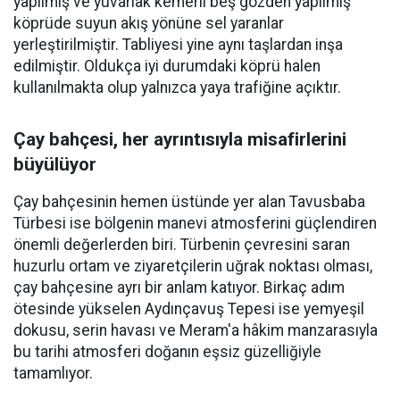
yapılmış ve yuvarlak kemerli beş gözden yapılmış
köprüde suyun akış yönüne sel yaranlar
yerleştirilmiştir. Tabliyesi yine aynı taşlardan inşa
edilmiştir. Oldukça iyi durumdaki köprü halen
kullanılmakta olup yalnızca yaya trafiğine açıktır.
Çay bahçesi, her ayrıntısıyla misafirlerini
büyülüyor
Çay bahçesinin hemen üstünde yer alan Tavusbaba
Türbesi ise bölgenin manevi atmosferini güçlendiren
önemli değerlerden biri. Türbenin çevresini saran
huzurlu ortam ve ziyaretçilerin uğrak noktası olması,
çay bahçesine ayrı bir anlam katıyor. Birkaç adım
ötesinde yükselen Aydınçavuş Tepesi ise yemyeşil
dokusu, serin havası ve Meram'a hâkim manzarasıyla
bu tarihi atmosferi doğanın eşsiz güzelliğiyle
tamamlıyor.