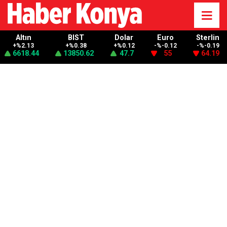
Altın
BIST
Dolar
Euro
Sterlin
+%2.13
+%0.38
+%0.12
-%-0.12
-%-0.19
6618.44
13850.62
47.7
55
64.19