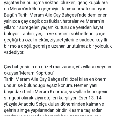
yaşatan bir buluşma noktası olurken, genç kuşaklara
da Meram'ın köklü geçmişini tanıma fırsatı sunuyor.
Bugün Tarihi Meram Aile Çay Bahçesi'nde demlenen
yalnızca çay değil; dostluklar, hatıralar ve Meram'ın
yıllardır süregelen yaşam kültürü de yeniden hayat
buluyor. Tarihin, yeşilin ve samimi sohbetlerin iç içe
geçtiği bu özel mekân, ziyaretçilerine sadece keyifli
bir mola değil, geçmişe uzanan unutulmaz bir yolculuk
vadediyor.
Çay bahçesinin en güzel manzarası; yüzyıllara meydan
okuyan ‘Meram Köprüsü’
Tarihi Meram Aile Çay Bahçesi'ni özel kılan en önemli
unsur ise bulunduğu eşsiz konum. Hemen yanı
başındaki tarihi Meram Köprüsü, yüzyıllardır bölgenin
simgesi olarak ziyaretçileri karşılıyor. Eser 13.-14.
yüzyıla Anadolu Selçukluları döneminden kalma ve
şehrin simge yapılarından biridir. Kesme taşlardan