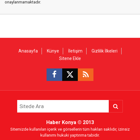
onaylanmamaktadır.
Anasayfa
Künye
İletişim
Gizlilik İlkeleri
Sitene Ekle
Haber Konya
© 2013
Sitemizde kullanılan içerik ve görsellerin tüm hakları saklıdır, izinsiz
kullanımı hukuki yaptırıma tabidir.