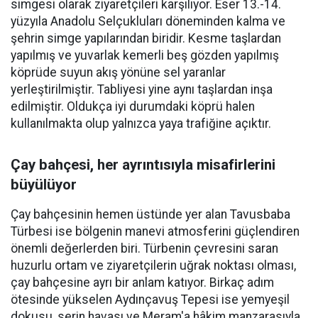
simgesi olarak ziyaretçileri karşılıyor. Eser 13.-14.
yüzyıla Anadolu Selçukluları döneminden kalma ve
şehrin simge yapılarından biridir. Kesme taşlardan
yapılmış ve yuvarlak kemerli beş gözden yapılmış
köprüde suyun akış yönüne sel yaranlar
yerleştirilmiştir. Tabliyesi yine aynı taşlardan inşa
edilmiştir. Oldukça iyi durumdaki köprü halen
kullanılmakta olup yalnızca yaya trafiğine açıktır.
Çay bahçesi, her ayrıntısıyla misafirlerini
büyülüyor
Çay bahçesinin hemen üstünde yer alan Tavusbaba
Türbesi ise bölgenin manevi atmosferini güçlendiren
önemli değerlerden biri. Türbenin çevresini saran
huzurlu ortam ve ziyaretçilerin uğrak noktası olması,
çay bahçesine ayrı bir anlam katıyor. Birkaç adım
ötesinde yükselen Aydınçavuş Tepesi ise yemyeşil
dokusu, serin havası ve Meram'a hâkim manzarasıyla