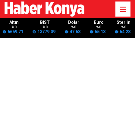
Altın
BIST
Dolar
Euro
Sterlin
%0
%0
%0
%0
%0
6659.71
13779.39
47.68
55.13
64.28