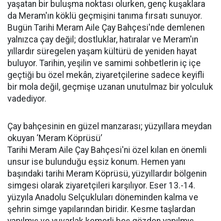
yaşatan bir buluşma noktası olurken, genç kuşaklara
da Meram'ın köklü geçmişini tanıma fırsatı sunuyor.
Bugün Tarihi Meram Aile Çay Bahçesi'nde demlenen
yalnızca çay değil; dostluklar, hatıralar ve Meram'ın
yıllardır süregelen yaşam kültürü de yeniden hayat
buluyor. Tarihin, yeşilin ve samimi sohbetlerin iç içe
geçtiği bu özel mekân, ziyaretçilerine sadece keyifli
bir mola değil, geçmişe uzanan unutulmaz bir yolculuk
vadediyor.
Çay bahçesinin en güzel manzarası; yüzyıllara meydan
okuyan ‘Meram Köprüsü’
Tarihi Meram Aile Çay Bahçesi'ni özel kılan en önemli
unsur ise bulunduğu eşsiz konum. Hemen yanı
başındaki tarihi Meram Köprüsü, yüzyıllardır bölgenin
simgesi olarak ziyaretçileri karşılıyor. Eser 13.-14.
yüzyıla Anadolu Selçukluları döneminden kalma ve
şehrin simge yapılarından biridir. Kesme taşlardan