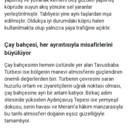
yapılmış ve yuvarlak kemerli beş gözden yapılmış
köprüde suyun akış yönüne sel yaranlar
yerleştirilmiştir. Tabliyesi yine aynı taşlardan inşa
edilmiştir. Oldukça iyi durumdaki köprü halen
kullanılmakta olup yalnızca yaya trafiğine açıktır.
Çay bahçesi, her ayrıntısıyla misafirlerini
büyülüyor
Çay bahçesinin hemen üstünde yer alan Tavusbaba
Türbesi ise bölgenin manevi atmosferini güçlendiren
önemli değerlerden biri. Türbenin çevresini saran
huzurlu ortam ve ziyaretçilerin uğrak noktası olması,
çay bahçesine ayrı bir anlam katıyor. Birkaç adım
ötesinde yükselen Aydınçavuş Tepesi ise yemyeşil
dokusu, serin havası ve Meram'a hâkim manzarasıyla
bu tarihi atmosferi doğanın eşsiz güzelliğiyle
tamamlıyor.