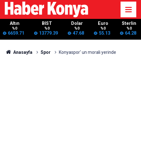
Altın
BIST
Dolar
Euro
Sterlin
%0
%0
%0
%0
%0
6659.71
13779.39
47.68
55.13
64.28
Anasayfa
Spor
Konyaspor' un morali yerinde