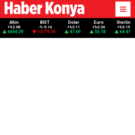
Altın
BIST
Dolar
Euro
Sterlin
+%2.68
-%-0.14
+%0.11
+%0.24
+%0.19
6654.29
13779.39
47.69
55.18
64.41