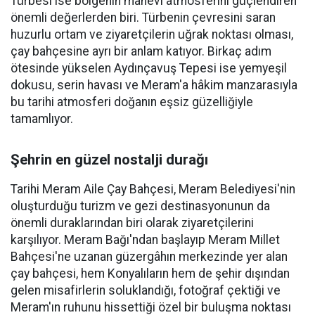
Türbesi ise bölgenin manevi atmosferini güçlendiren
önemli değerlerden biri. Türbenin çevresini saran
huzurlu ortam ve ziyaretçilerin uğrak noktası olması,
çay bahçesine ayrı bir anlam katıyor. Birkaç adım
ötesinde yükselen Aydınçavuş Tepesi ise yemyeşil
dokusu, serin havası ve Meram'a hâkim manzarasıyla
bu tarihi atmosferi doğanın eşsiz güzelliğiyle
tamamlıyor.
Şehrin en güzel nostalji durağı
Tarihi Meram Aile Çay Bahçesi, Meram Belediyesi'nin
oluşturduğu turizm ve gezi destinasyonunun da
önemli duraklarından biri olarak ziyaretçilerini
karşılıyor. Meram Bağı'ndan başlayıp Meram Millet
Bahçesi'ne uzanan güzergâhın merkezinde yer alan
çay bahçesi, hem Konyalıların hem de şehir dışından
gelen misafirlerin soluklandığı, fotoğraf çektiği ve
Meram'ın ruhunu hissettiği özel bir buluşma noktası