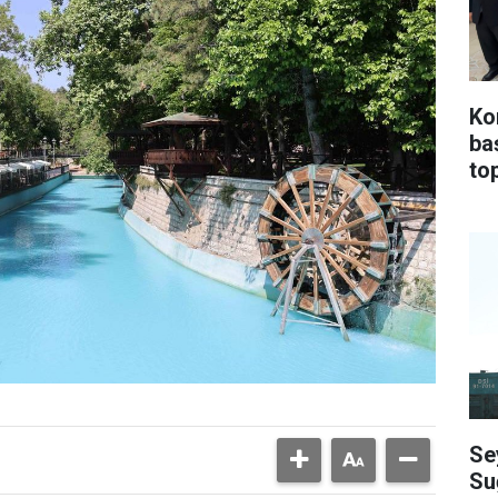
Ko
ba
top
Se
Su