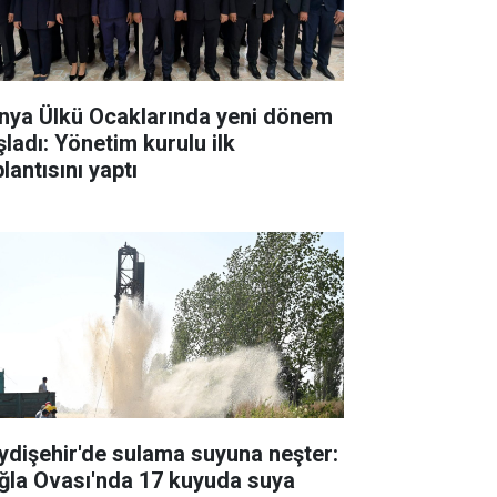
nya Ülkü Ocaklarında yeni dönem
şladı: Yönetim kurulu ilk
lantısını yaptı
ydişehir'de sulama suyuna neşter:
ğla Ovası'nda 17 kuyuda suya