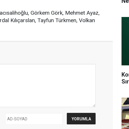
Ne
cısalihoğlu, Görkem Görk, Mehmet Ayaz,
rdal Kılıçarslan, Tayfun Türkmen, Volkan
Ko
Sı