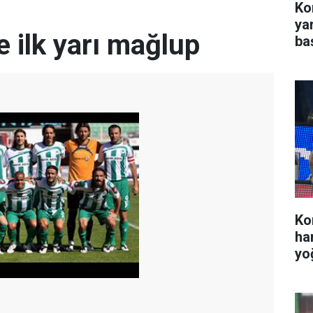
Kon
ya
 ilk yarı mağlup
ba
Ko
ha
yo