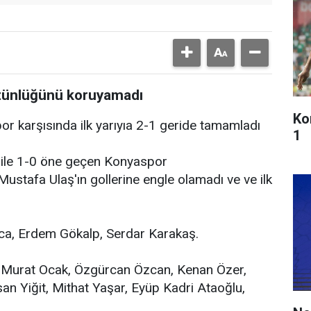
tünlüğünü koruyamadı
Ko
r karşısında ilk yarıyıa 2-1 geride tamamladı
1
ile 1-0 öne geçen Konyaspor
Mustafa Ulaş'ın gollerine engle olamadı ve ve ilk
rca, Erdem Gökalp, Serdar Karakaş.
 Murat Ocak, Özgürcan Özcan, Kenan Özer,
an Yiğit, Mithat Yaşar, Eyüp Kadri Ataoğlu,