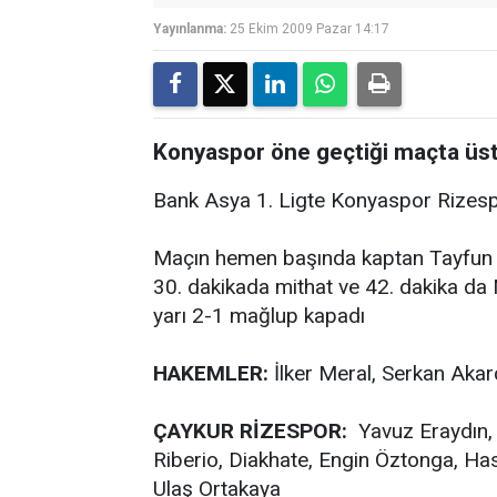
Yayınlanma:
25 Ekim 2009 Pazar 14:17
Konyaspor öne geçtiği maçta üs
Bank Asya 1. Ligte Konyaspor Rizespo
Maçın hemen başında kaptan Tayfun 
30. dakikada mithat ve 42. dakika da 
yarı 2-1 mağlup kapadı
HAKEMLER:
İlker Meral, Serkan Aka
ÇAYKUR RİZESPOR:
Yavuz Eraydın,
Riberio, Diakhate, Engin Öztonga, Has
Ulaş Ortakaya