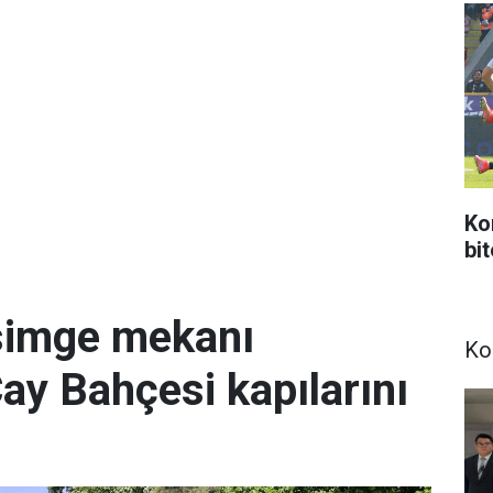
Ko
bi
simge mekanı
Ko
Çay Bahçesi kapılarını