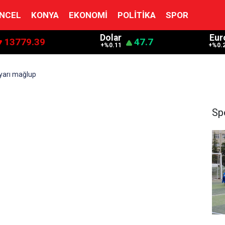
NCEL
KONYA
EKONOMI
POLITIKA
SPOR
Dolar
Eur
13779.39
47.7
+%0.11
+%0.
 yarı mağlup
Sp