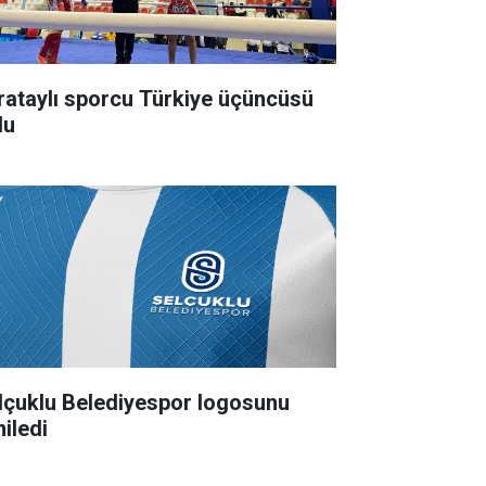
rataylı sporcu Türkiye üçüncüsü
du
lçuklu Belediyespor logosunu
niledi