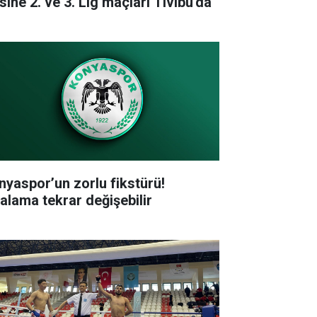
sine 2. ve 3. Lig maçları Tivibu'da
nyaspor’un zorlu fikstürü!
ralama tekrar değişebilir