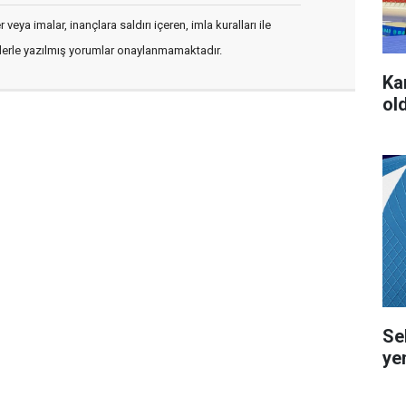
veya imalar, inançlara saldırı içeren, imla kuralları ile
flerle yazılmış yorumlar onaylanmamaktadır.
Ka
ol
Se
ye