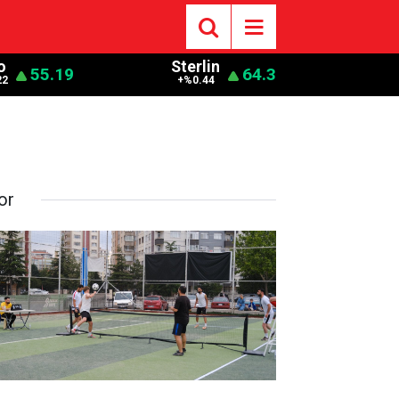
o
Sterlin
55.19
64.3
22
+%0.44
or