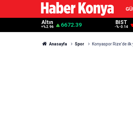
GÜ
Altın
BIST
6672.39
+%2.96
-%-0.14
Anasayfa
Spor
Konyaspor Rize'de ilk