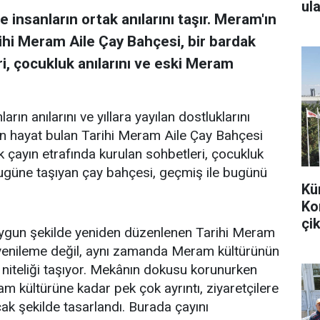
ula
 insanların ortak anılarını taşır. Meram'ın
ihi Meram Aile Çay Bahçesi, bir bardak
i, çocukluk anılarını ve eski Meram
arın anılarını ve yıllara yayılan dostluklarını
en hayat bulan Tarihi Meram Aile Çay Bahçesi
k çayın etrafında kurulan sohbetleri, çocukluk
bugüne taşıyan çay bahçesi, geçmiş ile bugünü
Kü
Ko
çik
uygun şekilde yeniden düzenlenen Tarihi Meram
r yenileme değil, aynı zamanda Meram kültürünün
 niteliği taşıyor. Mekânın dokusu korunurken
m kültürüne kadar pek çok ayrıntı, ziyaretçilere
k şekilde tasarlandı. Burada çayını