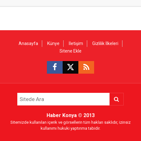
Anasayfa
Künye
İletişim
Gizlilik İlkeleri
Sitene Ekle
Haber Konya
© 2013
Sitemizde kullanılan içerik ve görsellerin tüm hakları saklıdır, izinsiz
kullanımı hukuki yaptırıma tabidir.