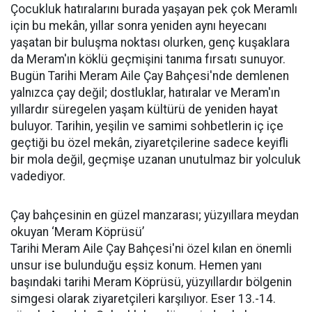
Çocukluk hatıralarını burada yaşayan pek çok Meramlı
için bu mekân, yıllar sonra yeniden aynı heyecanı
yaşatan bir buluşma noktası olurken, genç kuşaklara
da Meram'ın köklü geçmişini tanıma fırsatı sunuyor.
Bugün Tarihi Meram Aile Çay Bahçesi'nde demlenen
yalnızca çay değil; dostluklar, hatıralar ve Meram'ın
yıllardır süregelen yaşam kültürü de yeniden hayat
buluyor. Tarihin, yeşilin ve samimi sohbetlerin iç içe
geçtiği bu özel mekân, ziyaretçilerine sadece keyifli
bir mola değil, geçmişe uzanan unutulmaz bir yolculuk
vadediyor.
Çay bahçesinin en güzel manzarası; yüzyıllara meydan
okuyan ‘Meram Köprüsü’
Tarihi Meram Aile Çay Bahçesi'ni özel kılan en önemli
unsur ise bulunduğu eşsiz konum. Hemen yanı
başındaki tarihi Meram Köprüsü, yüzyıllardır bölgenin
simgesi olarak ziyaretçileri karşılıyor. Eser 13.-14.