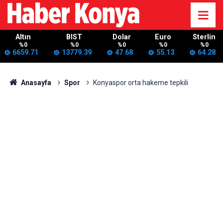
Altın
BIST
Dolar
Euro
Sterlin
%0
%0
%0
%0
%0
6659.71
13779.39
47.68
55.13
64.28
Anasayfa
Spor
Konyaspor orta hakeme tepkili