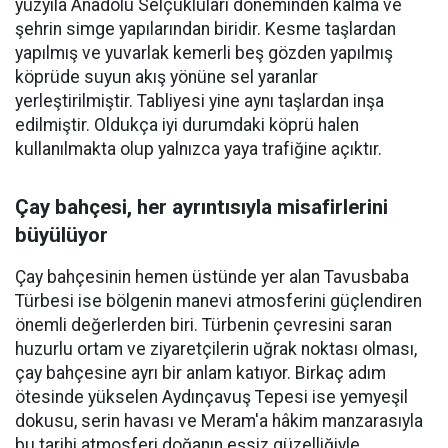
yüzyıla Anadolu Selçukluları döneminden kalma ve
şehrin simge yapılarından biridir. Kesme taşlardan
yapılmış ve yuvarlak kemerli beş gözden yapılmış
köprüde suyun akış yönüne sel yaranlar
yerleştirilmiştir. Tabliyesi yine aynı taşlardan inşa
edilmiştir. Oldukça iyi durumdaki köprü halen
kullanılmakta olup yalnızca yaya trafiğine açıktır.
Çay bahçesi, her ayrıntısıyla misafirlerini
büyülüyor
Çay bahçesinin hemen üstünde yer alan Tavusbaba
Türbesi ise bölgenin manevi atmosferini güçlendiren
önemli değerlerden biri. Türbenin çevresini saran
huzurlu ortam ve ziyaretçilerin uğrak noktası olması,
çay bahçesine ayrı bir anlam katıyor. Birkaç adım
ötesinde yükselen Aydınçavuş Tepesi ise yemyeşil
dokusu, serin havası ve Meram'a hâkim manzarasıyla
bu tarihi atmosferi doğanın eşsiz güzelliğiyle