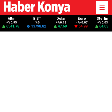
Altın
BIST
Dolar
Euro
Sterlin
+%0.95
%0
+%0.12
-%-0.07
+%0.03
6541.78
13798.82
47.69
54.99
64.03