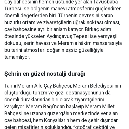
Çay bahçesinin hemen üstünde yer alan Tavusbaba
Türbesi ise bölgenin manevi atmosferini güçlendiren
önemli değerlerden biri. Türbenin çevresini saran
huzurlu ortam ve ziyaretçilerin uğrak noktası olması,
çay bahçesine ayrı bir anlam katıyor. Birkaç adım
ötesinde yükselen Aydınçavuş Tepesi ise yemyeşil
dokusu, serin havası ve Meram'a hâkim manzarasıyla
bu tarihi atmosferi doğanın eşsiz güzelliğiyle
tamamlıyor.
Şehrin en güzel nostalji durağı
Tarihi Meram Aile Çay Bahçesi, Meram Belediyesi'nin
oluşturduğu turizm ve gezi destinasyonunun da
önemli duraklarından biri olarak ziyaretçilerini
karşılıyor. Meram Bağı'ndan başlayıp Meram Millet
Bahçesi'ne uzanan güzergâhın merkezinde yer alan
çay bahçesi, hem Konyalıların hem de şehir dışından
gelen misafirlerin soluklandığı, fotoğraf çektiği ve