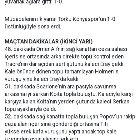
yuvarlak ağlara gitti: 1-0.
Mücadelenin ilk yarısı Torku Konyaspor'un 1-0
üstünlüğüyle sona erdi.
MAÇTAN DAKİKALAR (İKİNCİ YARI)
48. dakikada Ömer Ali’nin sağ kanattan ceza sahası
içerisine ortasında arka direkte topu kontrol eden
Traore’nin dar açıdan sert şutunu kaleci Eray çeldi.
Kale önünde dönen topu tamamlayan Holmen’in
vuruşu yine kaleci Eray’da kaldı.
51. dakikada Scarione'nin ara pasıyla savunma
arkasına iyi sarkan Koita topla buluştu. Kaleciyle karşı
karşıya kalan Koita'nın yerden şutunda kaleci Serkan
topu ayaklarıyla çeldi.
52. dakikada sağ kanatta topla buluşan Popov'un rakip
ceza alanı içerisine gönderdiği ortasına Titi
yükselerek kafa vuruşunu yaptı ancak top kale
üzerinden oyun alanını terk etti.