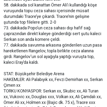
58. dakikada sol kanattan Ömer Ali’i kullandığı köşe
vuruşunda topu ceza sahası içerisinde müsait
durumdaki Traore’ye çıkardı. Traore’nin gelişine
şutunda top filelere gitti. 2-0
73. dakikada Popo’un ceza sahası dışı hafif sağ
çaprazından direkt kaleye gönderdiği sert şutu kaleci
Serkan son anda kornere çeldi.
77. dakikada savunma arkasına gönderilen uzun pasa
hareketlenen Rangelov, topla birlikte ceza alanına
girdi. Rangelov'un sol ayağıyla yaptığı vuruşta top,
kaleci Eray’da kaldı.
STAT: Büyükşehir Belediye Arena
HAKEMLER: Ali Palabıyık xx, Fevzi Demirhan xx, Serkan
Çimen xx
TORKU KONYASPOR: Serkan xx, Skubic xx, Ali Turan
xx, Vukovic xx, Douglas xxx, Volkan xx, Ali Çamdalı xx,
Ömer Ali xx, Holmen xx (Bajic dk. 75 x), Traore xxx