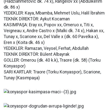
(Hadziahmetovic dk. 74 x), Rangelov xx (Abdülkerim
dk. 86 x)
YEDEKLER: Kaya, Mbamba, Mehmet Uslu, Halil İbrahim
TEKNİK DİREKTÖR: Aykut Kocaman
KASIMPAŞA: Eray xx, Popov xx, Omeruo x, Titi x,
Veigneau x, Andre Castro x (Malki dk. 74 x), Hakan xx,
Tunay x, Scarione xx, Del Valle x (dk. 60 Pavelka x),
Eren x (Koita dk. 46 x)
YEDEKLER: Ramazan, Veysel, Ferhat, Abdullah
TEKNİK DİREKTÖR: Bülent Albayrak
GOLLER: Omerou (dk. 40 k.k), Traore (dk. 58) (Torku
Konyaspor)
SARI KARTLAR: Traore (Torku Konyaspor), Scarione,
Tunay (Kasımpaşa)