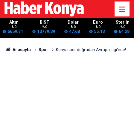
Altın
BIST
Dolar
Euro
Sterlin
%0
%0
%0
%0
%0
6659.71
13779.39
47.68
55.13
64.28
Anasayfa
Spor
Konyaspor doğrudan Avrupa Ligi'nde!