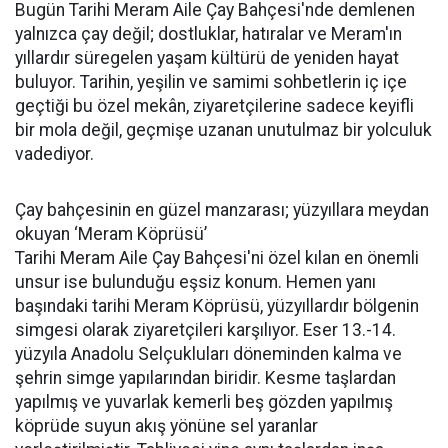
Bugün Tarihi Meram Aile Çay Bahçesi'nde demlenen
yalnızca çay değil; dostluklar, hatıralar ve Meram'ın
yıllardır süregelen yaşam kültürü de yeniden hayat
buluyor. Tarihin, yeşilin ve samimi sohbetlerin iç içe
geçtiği bu özel mekân, ziyaretçilerine sadece keyifli
bir mola değil, geçmişe uzanan unutulmaz bir yolculuk
vadediyor.
Çay bahçesinin en güzel manzarası; yüzyıllara meydan
okuyan ‘Meram Köprüsü’
Tarihi Meram Aile Çay Bahçesi'ni özel kılan en önemli
unsur ise bulunduğu eşsiz konum. Hemen yanı
başındaki tarihi Meram Köprüsü, yüzyıllardır bölgenin
simgesi olarak ziyaretçileri karşılıyor. Eser 13.-14.
yüzyıla Anadolu Selçukluları döneminden kalma ve
şehrin simge yapılarından biridir. Kesme taşlardan
yapılmış ve yuvarlak kemerli beş gözden yapılmış
köprüde suyun akış yönüne sel yaranlar