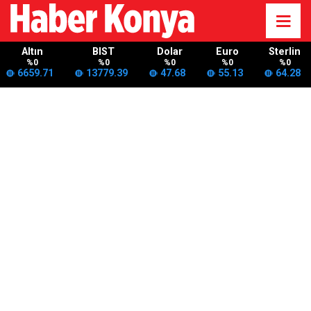
Altın
BIST
Dolar
Euro
Sterlin
%0
%0
%0
%0
%0
6659.71
13779.39
47.68
55.13
64.28