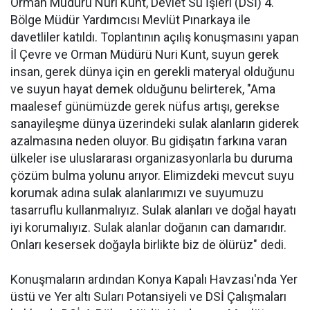
Orman Müdürü Nuri Kunt, Devlet Su İşleri (DSİ) 4.
Bölge Müdür Yardımcısı Mevlüt Pınarkaya ile
davetliler katıldı. Toplantının açılış konuşmasını yapan
İl Çevre ve Orman Müdürü Nuri Kunt, suyun gerek
insan, gerek dünya için en gerekli materyal olduğunu
ve suyun hayat demek olduğunu belirterek, "Ama
maalesef günümüzde gerek nüfus artışı, gerekse
sanayileşme dünya üzerindeki sulak alanların giderek
azalmasına neden oluyor. Bu gidişatın farkına varan
ülkeler ise uluslararası organizasyonlarla bu duruma
çözüm bulma yolunu arıyor. Elimizdeki mevcut suyu
korumak adına sulak alanlarımızı ve suyumuzu
tasarruflu kullanmalıyız. Sulak alanları ve doğal hayatı
iyi korumalıyız. Sulak alanlar doğanın can damarıdır.
Onları kesersek doğayla birlikte biz de ölürüz" dedi.
Konuşmaların ardından Konya Kapalı Havzası'nda Yer
üstü ve Yer altı Suları Potansiyeli ve DSİ Çalışmaları