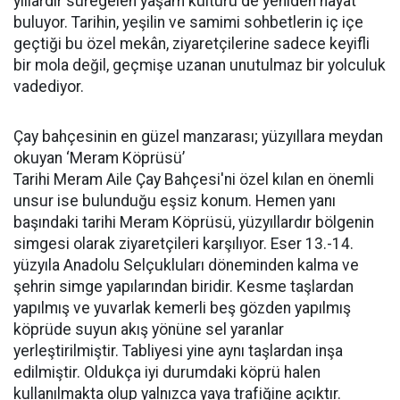
yıllardır süregelen yaşam kültürü de yeniden hayat
buluyor. Tarihin, yeşilin ve samimi sohbetlerin iç içe
geçtiği bu özel mekân, ziyaretçilerine sadece keyifli
bir mola değil, geçmişe uzanan unutulmaz bir yolculuk
vadediyor.
Çay bahçesinin en güzel manzarası; yüzyıllara meydan
okuyan ‘Meram Köprüsü’
Tarihi Meram Aile Çay Bahçesi'ni özel kılan en önemli
unsur ise bulunduğu eşsiz konum. Hemen yanı
başındaki tarihi Meram Köprüsü, yüzyıllardır bölgenin
simgesi olarak ziyaretçileri karşılıyor. Eser 13.-14.
yüzyıla Anadolu Selçukluları döneminden kalma ve
şehrin simge yapılarından biridir. Kesme taşlardan
yapılmış ve yuvarlak kemerli beş gözden yapılmış
köprüde suyun akış yönüne sel yaranlar
yerleştirilmiştir. Tabliyesi yine aynı taşlardan inşa
edilmiştir. Oldukça iyi durumdaki köprü halen
kullanılmakta olup yalnızca yaya trafiğine açıktır.