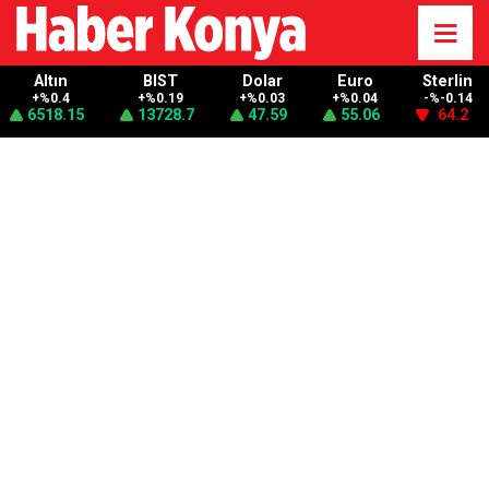
Altın
BIST
Dolar
Euro
Sterlin
+%0.4
+%0.19
+%0.03
+%0.04
-%-0.14
6518.15
13728.7
47.59
55.06
64.2