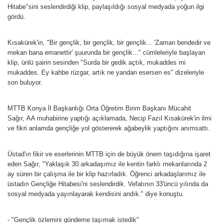
Hitabe"sini seslendirdiği klip, paylaşıldığı sosyal medyada yoğun ilgi
gördü.
Kısakürek'in, "Bir gençlik, bir gençlik, bir gençlik... 'Zaman bendedir ve
mekan bana emanettir' şuurunda bir gençlik..." cümleleriyle başlayan
klip, ünlü şairin sesinden "Surda bir gedik açtık, mukaddes mi
mukaddes. Ey kahbe rüzgar, artık ne yandan esersen es" dizeleriyle
son buluyor.
MTTB Konya İl Başkanlığı Orta Öğretim Birim Başkanı Mücahit
Sağır, AA muhabirine yaptığı açıklamada, Necip Fazıl Kısakürek'in ilmi
ve fikri anlamda gençliğe yol göstererek ağabeylik yaptığını anımsattı.
Üstad'ın fikir ve eserlerinin MTTB için de büyük önem taşıdığına işaret
eden Sağır, "Yaklaşık 30 arkadaşımız ile kentin farklı mekanlarında 2
ay süren bir çalışma ile bir klip hazırladık. Öğrenci arkadaşlarımız ile
üstadın Gençliğe Hitabesi'ni seslendirdik. Vefatının 33'üncü yılında da
sosyal medyada yayınlayarak kendisini andık." diye konuştu.
- "Gençlik özlemini gündeme taşımak istedik"