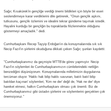
Sağır, Kısakürek'in gençliğe verdiği önemi bildikleri için böyle bir eseri
seslendirmeye karar verdiklerini dile getirerek, "Onun gençlik aşkını,
tutkusunu, gençlik özlemini ve idealini tekrar gündeme taşımak istedik.
Hayalini kurduğu bir gençliğin bu topraklarda filizlenmekte olduğunu
göstermeyi amaçladık." dedi.
Cumhurbaşkanı Recep Tayyip Erdoğan'ın da konuşmalarında sık sık
Necip Fazıl'ın şiirlerini okuduğuna dikkati çeken Sağır, şunları kaydetti:
"Cumhurbaşkanımız da geçmişte MTTB'de görev yapmıştır. Necip
Fazıl'ın söylemleri ile Cumhurbaşkanımızın cümlelerindeki netliğin
benzediğini düşünüyorum. Konuşmalarında milletimizin duygularına
tercüman oluyor. 'Hakkı hak bilip hakkı savunan, batılı batıl bilip
batıldan kaçınan' söylemleri, 'Kim ne der' değil de, 'Hak ne der' diye
hareket etmesi, halkın Cumhurbaşkanı olması çok önemli. Biz de
Cumhurbaşkanımız gibi üstadın şiirlerini ve söylemlerini gerçekten çok
önemsiyoruz."