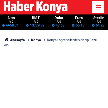
Altın
BIST
Dolar
Euro
Sterlin
%0
%0
%0
%0
%0
6659.71
13779.39
47.68
55.13
64.28
Anasayfa
Konya
Konyalı öğrencilerden Necip Fazıl
klibi