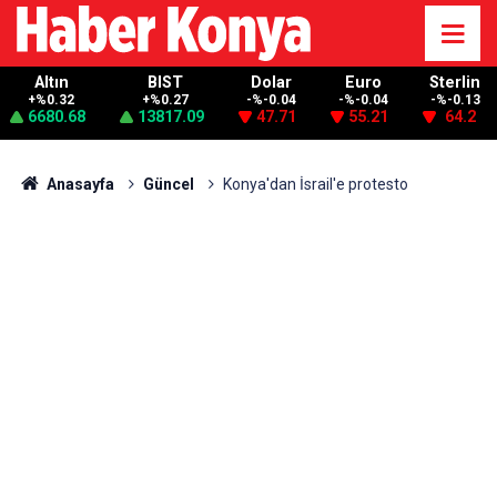
Altın
BIST
Dolar
Euro
Sterlin
+%0.32
+%0.27
-%-0.04
-%-0.04
-%-0.13
6680.68
13817.09
47.71
55.21
64.2
Anasayfa
Güncel
Konya'dan İsrail'e protesto