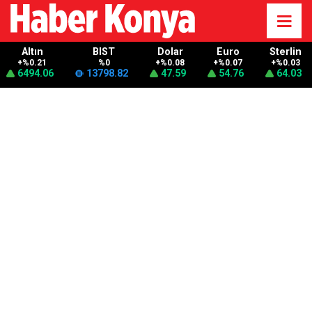
Altın
BIST
Dolar
Euro
Sterlin
+%0.21
%0
+%0.08
+%0.07
+%0.03
6494.06
13798.82
47.59
54.76
64.03