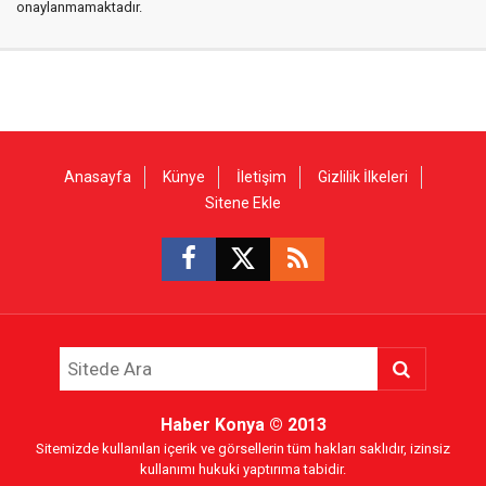
onaylanmamaktadır.
Anasayfa
Künye
İletişim
Gizlilik İlkeleri
Sitene Ekle
Haber Konya
© 2013
Sitemizde kullanılan içerik ve görsellerin tüm hakları saklıdır, izinsiz
kullanımı hukuki yaptırıma tabidir.