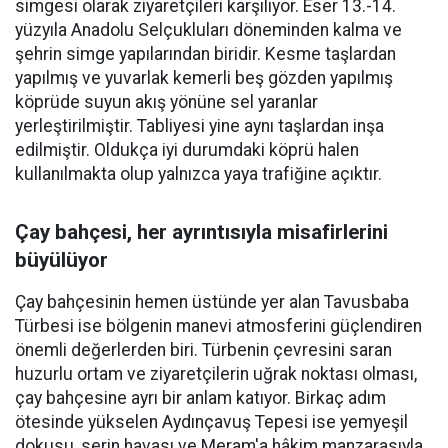
simgesi olarak ziyaretçileri karşılıyor. Eser 13.-14.
yüzyıla Anadolu Selçukluları döneminden kalma ve
şehrin simge yapılarından biridir. Kesme taşlardan
yapılmış ve yuvarlak kemerli beş gözden yapılmış
köprüde suyun akış yönüne sel yaranlar
yerleştirilmiştir. Tabliyesi yine aynı taşlardan inşa
edilmiştir. Oldukça iyi durumdaki köprü halen
kullanılmakta olup yalnızca yaya trafiğine açıktır.
Çay bahçesi, her ayrıntısıyla misafirlerini
büyülüyor
Çay bahçesinin hemen üstünde yer alan Tavusbaba
Türbesi ise bölgenin manevi atmosferini güçlendiren
önemli değerlerden biri. Türbenin çevresini saran
huzurlu ortam ve ziyaretçilerin uğrak noktası olması,
çay bahçesine ayrı bir anlam katıyor. Birkaç adım
ötesinde yükselen Aydınçavuş Tepesi ise yemyeşil
dokusu, serin havası ve Meram'a hâkim manzarasıyla