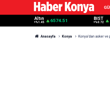
GÜ
Altın
BIST
6574.51
+%1.45
+%0.72
Anasayfa
Konya
Konya'dan asker ve p