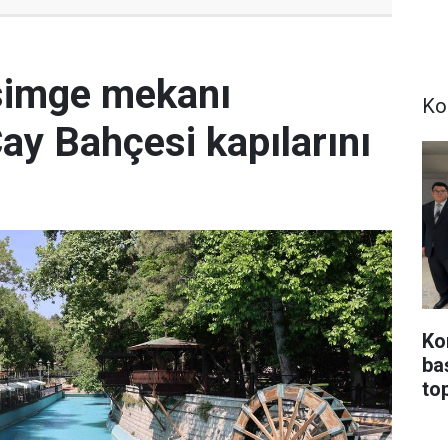
simge mekanı
Ko
Çay Bahçesi kapılarını
Ko
ba
top