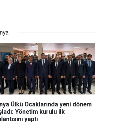
nya
nya Ülkü Ocaklarında yeni dönem
şladı: Yönetim kurulu ilk
lantısını yaptı