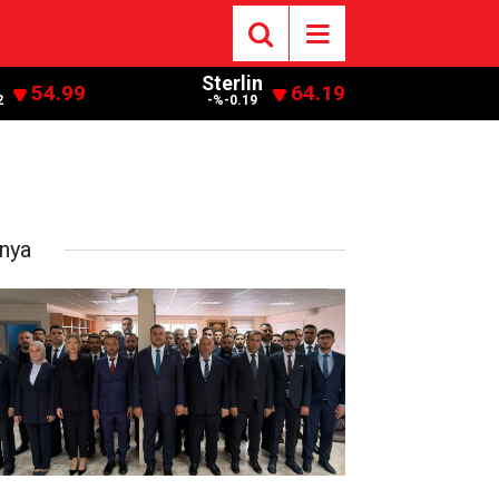
Sterlin
54.99
64.19
2
-%-0.19
nya