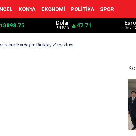
NCEL
KONYA
EKONOMI
POLITIKA
SPOR
Dolar
Euro
13898.75
47.71
+%0.13
-%-0.1
olislere "Kardeşim Birlikteyiz" mektubu
Ko