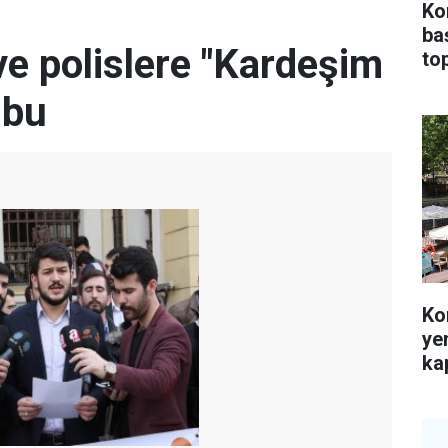
Ko
ba
ve polislere "Kardeşim
top
ubu
Ko
ye
kap