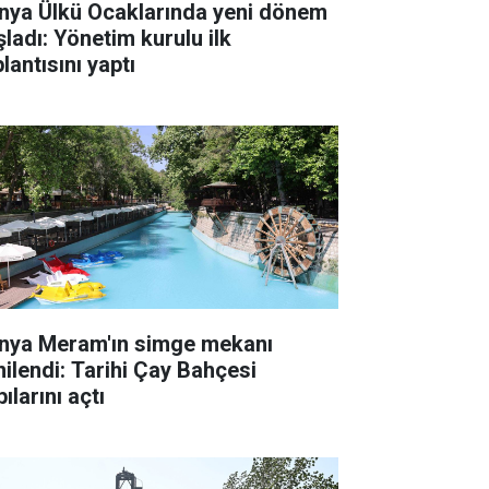
nya Ülkü Ocaklarında yeni dönem
şladı: Yönetim kurulu ilk
lantısını yaptı
nya Meram'ın simge mekanı
nilendi: Tarihi Çay Bahçesi
ılarını açtı