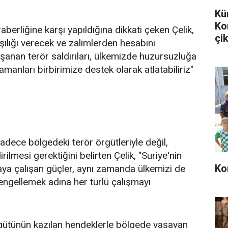
Kü
Ko
raberliğine karşı yapıldığına dikkati çeken Çelik,
çik
rşılığı verecek ve zalimlerden hesabını
şanan terör saldırıları, ülkemizde huzursuzluğa
manları birbirimize destek olarak atlatabiliriz"
sadece bölgedeki terör örgütleriyle değil,
ilmesi gerektiğini belirten Çelik, "Suriye'nin
Ko
ya çalışan güçler, aynı zamanda ülkemizi de
ı engellemek adına her türlü çalışmayı
rgütünün kazılan hendeklerle bölgede yaşayan